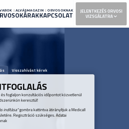
JELENTKEZÉS ORVOSI
AVAROK
ALVÁSMAGAZIN
ORVOSOKNAK
RVOSOK
ÁRAK
KAPCSOLAT
VIZSGÁLATRA
lás
Visszahívást kérek
NTFOGLALÁS
és foglaljon konzultációs időpontot közvetlenül
ndszerünkön keresztül!
ás indítása"
gombra kattintva átirányítjuk a Medicall
ületére. Regisztráció szükséges. Adatai
nnak