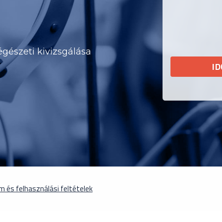
égészeti kivizsgálása
I
 és felhasználási feltételek