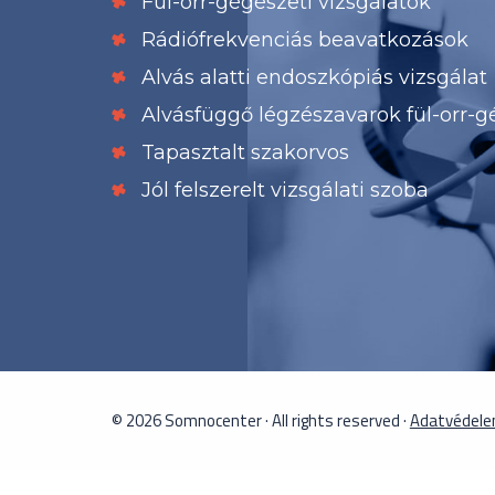
Fül-orr-gégészeti vizsgálatok
Rádiófrekvenciás beavatkozások
Alvás alatti endoszkópiás vizsgálat
Alvásfüggő légzészavarok fül-orr-g
Tapasztalt szakorvos
Jól felszerelt vizsgálati szoba
© 2026 Somnocenter · All rights reserved ·
Adatvédelem