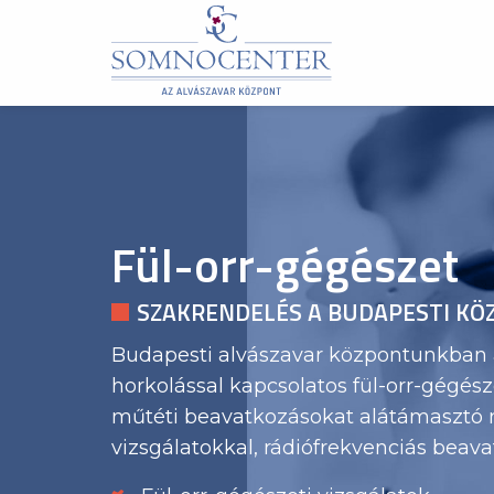
Fül-orr-gégészet
SZAKRENDELÉS A BUDAPESTI K
Budapesti alvászavar központunkban 
horkolással kapcsolatos fül-orr-gégésze
műtéti beavatkozásokat alátámasztó 
vizsgálatokkal, rádiófrekvenciás beav