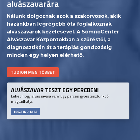
alvászavarára
Nálunk dolgoznak azok a szakorvosok, akik
hazánkban legrégebb óta foglalkoznak
alvászavarok kezelésével. A SomnoCenter
Alvászavar Központokban a szűréstől, a
diagnosztikán át a terápiás gondozásig
minden egy helyen elérhető.
TUDJON MEG TÖBBET
ALVÁSZAVAR TESZT EGY PERCBEN!
Lehet, hogy alvászavara van? Egy perces gyorstesztünkből
megtudhatja.
TESZT INDÍTÁSA