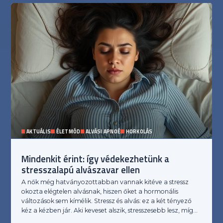
AKTUÁLIS
ÉLETMÓD
ALVÁSI APNOÉ
HORKOLÁS
Mindenkit érint: így védekezhetünk a
stresszalapú alvászavar ellen
A nők még hatványozottabban vannak kitéve a stressz
okozta elégtelen alvásnak, hiszen őket a hormonális
változások sem kímélik. Stressz és alvás: ez a két tényező
kéz a kézben jár. Aki keveset alszik, stresszesebb lesz, míg…