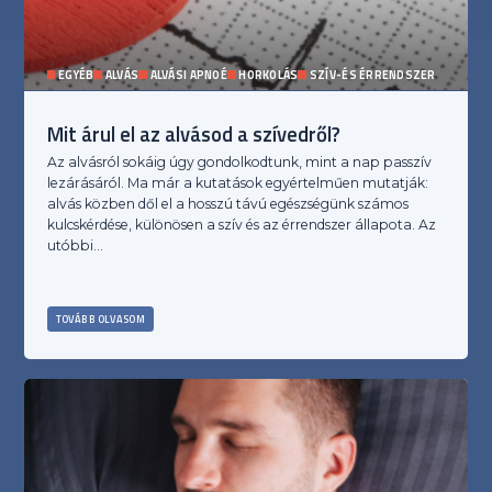
EGYÉB
ALVÁS
ALVÁSI APNOÉ
HORKOLÁS
SZÍV-ÉS ÉRRENDSZER
Mit árul el az alvásod a szívedről?
Az alvásról sokáig úgy gondolkodtunk, mint a nap passzív
lezárásáról. Ma már a kutatások egyértelműen mutatják:
alvás közben dől el a hosszú távú egészségünk számos
kulcskérdése, különösen a szív és az érrendszer állapota. Az
utóbbi…
TOVÁBB OLVASOM