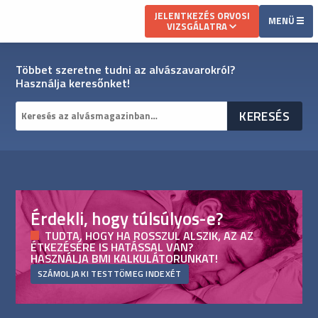
JELENTKEZÉS ORVOSI
MENÜ
VIZSGÁLATRA
Többet szeretne tudni az alvászavarokról?
Használja keresőnket!
Érdekli, hogy túlsúlyos-e?
TUDTA, HOGY HA ROSSZUL ALSZIK, AZ AZ
ÉTKEZÉSÉRE IS HATÁSSAL VAN?
HASZNÁLJA BMI KALKULÁTORUNKAT!
SZÁMOLJA KI TESTTÖMEG INDEXÉT