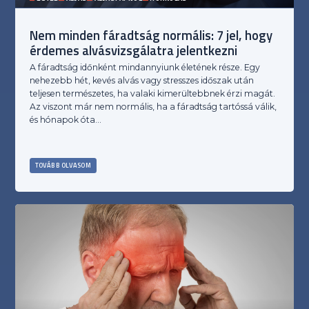
Nem minden fáradtság normális: 7 jel, hogy
érdemes alvásvizsgálatra jelentkezni
A fáradtság időnként mindannyiunk életének része. Egy
nehezebb hét, kevés alvás vagy stresszes időszak után
teljesen természetes, ha valaki kimerültebbnek érzi magát.
Az viszont már nem normális, ha a fáradtság tartóssá válik,
és hónapok óta…
TOVÁBB OLVASOM