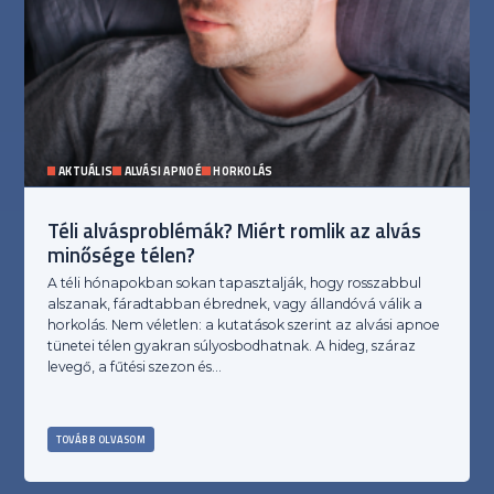
AKTUÁLIS
ALVÁSI APNOÉ
HORKOLÁS
Téli alvásproblémák? Miért romlik az alvás
minősége télen?
A téli hónapokban sokan tapasztalják, hogy rosszabbul
alszanak, fáradtabban ébrednek, vagy állandóvá válik a
horkolás. Nem véletlen: a kutatások szerint az alvási apnoe
tünetei télen gyakran súlyosbodhatnak. A hideg, száraz
levegő, a fűtési szezon és…
TOVÁBB OLVASOM