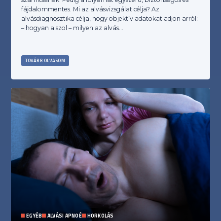
fájdalommentes. Mi az alvásvizsgálat célja? Az
alvásdiagnosztika célja, hogy objektív adatokat adjon arról:
– hogyan alszol – milyen az alvás…
TOVÁBB OLVASOM
EGYÉB
ALVÁSI APNOÉ
HORKOLÁS