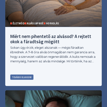
ÉLETMÓD
ALVÁSI APNOÉ
HORKOLÁS
Miért nem pihentető az alvásod? A rejtett
okok a fáradtság mögött
Sokan úgy érzik, eleget alszanak — mégis fáradtan
ébrednek. A 7–8 óra alvás önmagában nem garancia arra,
hogy a szervezet valóban regenerálódik. A kulcs nemcsak a
mennyiség, hanem az alvás minősége. Mi történik, ha az…
TOVÁBB OLVASOM