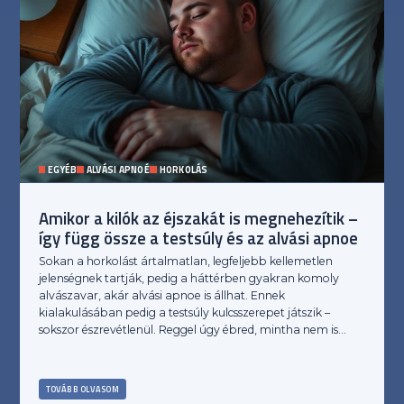
EGYÉB
ALVÁSI APNOÉ
HORKOLÁS
Amikor a kilók az éjszakát is megnehezítik –
így függ össze a testsúly és az alvási apnoe
Sokan a horkolást ártalmatlan, legfeljebb kellemetlen
jelenségnek tartják, pedig a háttérben gyakran komoly
alvászavar, akár alvási apnoe is állhat. Ennek
kialakulásában pedig a testsúly kulcsszerepet játszik –
sokszor észrevétlenül. Reggel úgy ébred, mintha nem is…
TOVÁBB OLVASOM