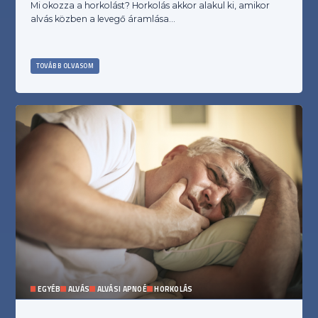
Mi okozza a horkolást? Horkolás akkor alakul ki, amikor
alvás közben a levegő áramlása…
TOVÁBB OLVASOM
EGYÉB
ALVÁS
ALVÁSI APNOÉ
HORKOLÁS