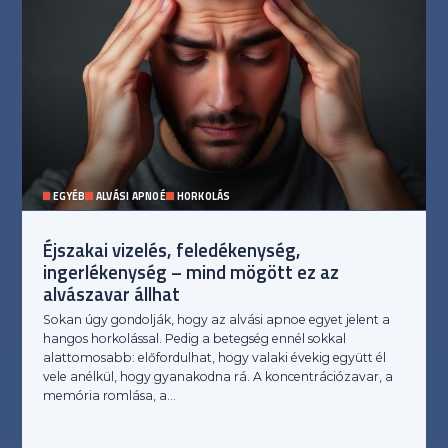
EGYÉB
ALVÁSI APNOÉ
HORKOLÁS
Éjszakai vizelés, feledékenység,
ingerlékenység – mind mögött ez az
alvászavar állhat
Sokan úgy gondolják, hogy az alvási apnoe egyet jelent a
hangos horkolással. Pedig a betegség ennél sokkal
alattomosabb: előfordulhat, hogy valaki évekig együtt él
vele anélkül, hogy gyanakodna rá. A koncentrációzavar, a
memória romlása, a…