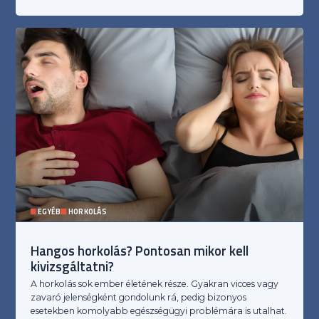
EGYÉB
HORKOLÁS
Hangos horkolás? Pontosan mikor kell
kivizsgáltatni?
A horkolás sok ember életének része. Gyakran vicces vagy
zavaró jelenségként gondolunk rá, pedig bizonyos
esetekben komolyabb egészségügyi problémára is utalhat.