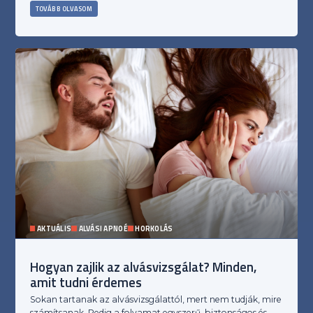
TOVÁBB OLVASOM
AKTUÁLIS
ALVÁSI APNOÉ
HORKOLÁS
Hogyan zajlik az alvásvizsgálat? Minden,
amit tudni érdemes
Sokan tartanak az alvásvizsgálattól, mert nem tudják, mire
számítsanak. Pedig a folyamat egyszerű, biztonságos és