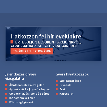
Iratkozzon fel hírlevelünkre!
ÉRTESÜLJÖN ELSŐKÉNT AKCIÓINKRÓL,
ALVÁSSAL KAPCSOLATOS ÍRÁSAINKRÓL
TOVÁBB A FELIRATKOZÁSRA
Jelentkezés orvosi
Gyors hivatkozások
vizsgálatra
Szolgáltatások
Általános alvásvizsgálat
Orvosok
Apnoé szűrés jogosítványhoz
Árak
Objektív alvási apnoé szűrés
Kapcsolat
Inszomnia kezelés
Fül-orr-gégészet