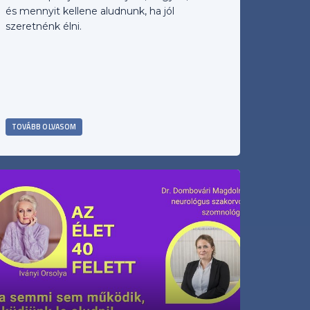
és mennyit kellene aludnunk, ha jól
szeretnénk élni.
TOVÁBB OLVASOM