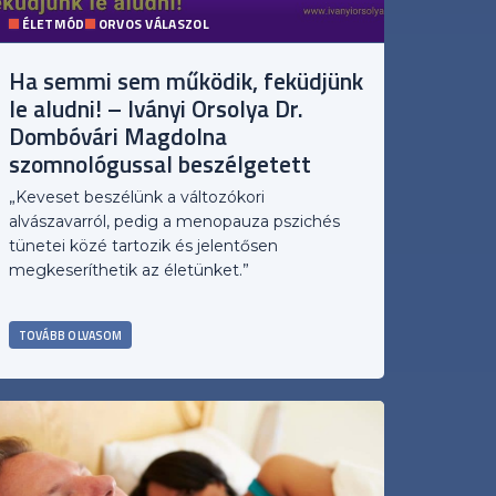
ÉLETMÓD
ORVOS VÁLASZOL
Ha semmi sem működik, feküdjünk
le aludni! – Iványi Orsolya Dr.
Dombóvári Magdolna
szomnológussal beszélgetett
„Keveset beszélünk a változókori
alvászavarról, pedig a menopauza pszichés
tünetei közé tartozik és jelentősen
megkeseríthetik az életünket.”
TOVÁBB OLVASOM