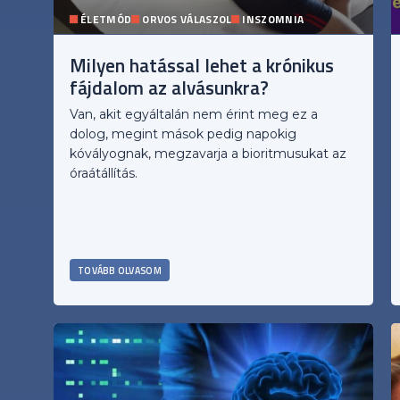
ÉLETMÓD
ORVOS VÁLASZOL
INSZOMNIA
Milyen hatással lehet a krónikus
fájdalom az alvásunkra?
Van, akit egyáltalán nem érint meg ez a
dolog, megint mások pedig napokig
kóvályognak, megzavarja a bioritmusukat az
óraátállítás.
TOVÁBB OLVASOM