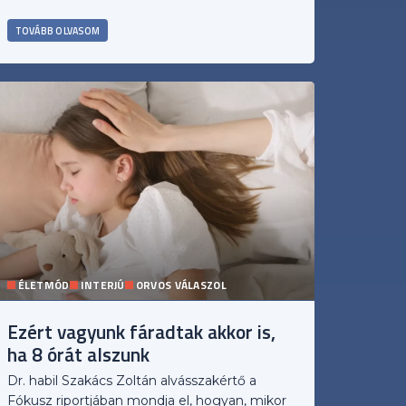
TOVÁBB OLVASOM
ÉLETMÓD
INTERJÚ
ORVOS VÁLASZOL
Ezért vagyunk fáradtak akkor is,
ha 8 órát alszunk
Dr. habil Szakács Zoltán alvásszakértő a
Fókusz riportjában mondja el, hogyan, mikor