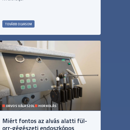
TOVÁBB OLVASOM
A
ORVOS VÁLASZOL
HORKOLÁS
Miért fontos az alvás alatti fül-
orr-gégészeti endoszkópos