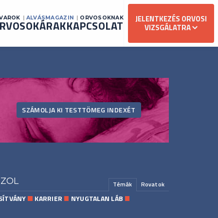
JELENTKEZÉS ORVOSI
AVAROK
ALVÁSMAGAZIN
ORVOSOKNAK
RVOSOK
ÁRAK
KAPCSOLAT
VIZSGÁLATRA
SZÁMOLJA KI TESTTÖMEG INDEXÉT
SZOL
Témák
Rovatok
SÍTVÁNY
KARRIER
NYUGTALAN LÁB