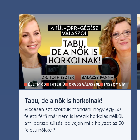
ÉLETMÓD
INTERJÚ
ORVOS VÁLASZOL
INSZOMNIA
Tabu, de a nők is horkolnak!
Viccesen azt szoktuk mondani, hogy egy 50
feletti férfi már nem is létezik horkolás nélkül,
ami persze túlzás, de vajon mi a helyzet az 50
feletti nőkkel?