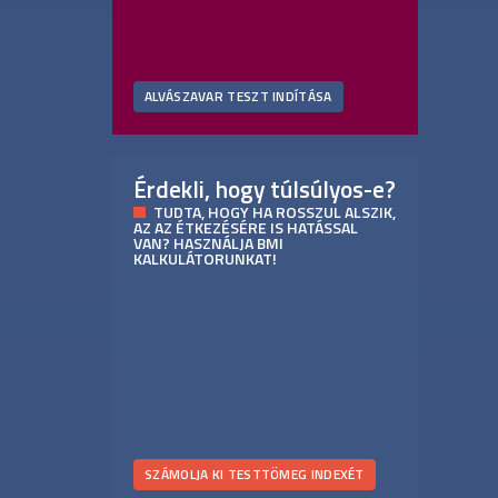
ALVÁSZAVAR TESZT INDÍTÁSA
Érdekli, hogy túlsúlyos-e?
TUDTA, HOGY HA ROSSZUL ALSZIK,
AZ AZ ÉTKEZÉSÉRE IS HATÁSSAL
VAN? HASZNÁLJA BMI
KALKULÁTORUNKAT!
SZÁMOLJA KI TESTTÖMEG INDEXÉT