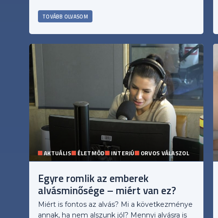
TOVÁBB OLVASOM
AKTUÁLIS
ÉLETMÓD
INTERJÚ
ORVOS VÁLASZOL
Egyre romlik az emberek
alvásminősége – miért van ez?
Miért is fontos az alvás? Mi a következménye
annak, ha nem alszunk jól? Mennyi alvásra is