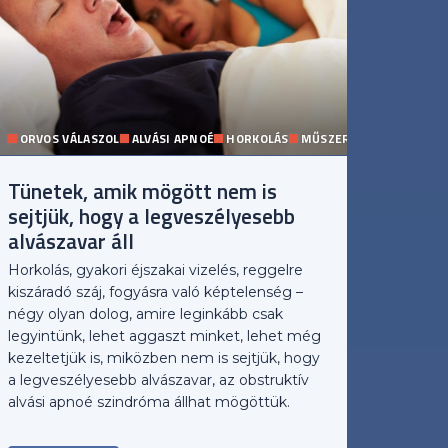
ORVOS VÁLASZOL
ALVÁSI APNOÉ
HORKOLÁS
MŰSZERES DIAGNOSZTI
Tünetek, amik mögött nem is
sejtjük, hogy a legveszélyesebb
alvászavar áll
Horkolás, gyakori éjszakai vizelés, reggelre
kiszáradó száj, fogyásra való képtelenség –
négy olyan dolog, amire leginkább csak
legyintünk, lehet aggaszt minket, lehet még
kezeltetjük is, miközben nem is sejtjük, hogy
a legveszélyesebb alvászavar, az obstruktív
alvási apnoé szindróma állhat mögöttük.