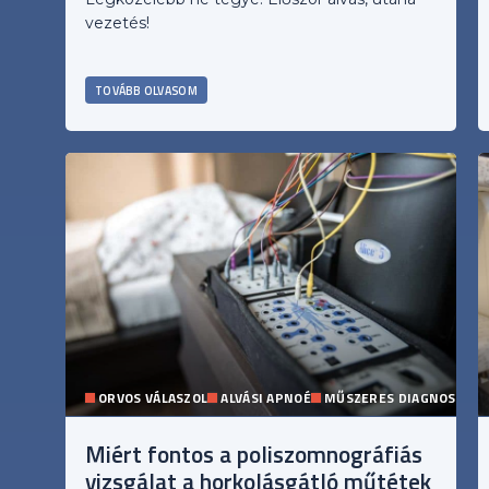
vezetés!
TOVÁBB OLVASOM
ORVOS VÁLASZOL
ALVÁSI APNOÉ
MŰSZERES DIAGNOSZTIK
Miért fontos a poliszomnográfiás
vizsgálat a horkolásgátló műtétek