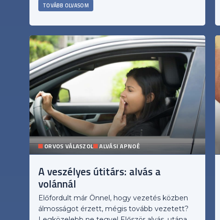
TOVÁBB OLVASOM
ORVOS VÁLASZOL
ALVÁSI APNOÉ
A veszélyes útitárs: alvás a
volánnál
Előfordult már Önnel, hogy vezetés közben
álmosságot érzett, mégis tovább vezetett?
Legközelebb ne tegye! Először alvás, utána