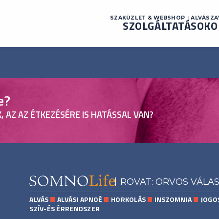
SZAKÜZLET & WEBSHOP
ALVÁSZ
SZOLGÁLTATÁSOK
O
e?
, AZ AZ ÉTKEZÉSÉRE IS HATÁSSAL VAN?
!
ROVAT: ORVOS VÁLA
ALVÁS
ALVÁSI APNOÉ
HORKOLÁS
INSZOMNIA
JOGO
SZÍV-ÉS ÉRRENDSZER