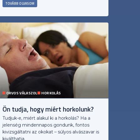
TOVÁBB OLVASOM
ORVOS VÁLASZOL
HORKOLÁS
Ön tudja, hogy miért horkolunk?
Tudjuk-e, miért alakul ki a horkolás? Ha a
jelenség mindennapos gondunk, fontos
kivizsgáltatni az okokat – súlyos alvászavar is
kiválthatja.