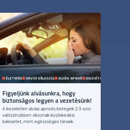
ÉLETMÓD
ORVOS VÁLASZOL
ALVÁSI APNOÉ
JOGOSÍTVÁNY
Figyeljünk alvásunkra, hogy
biztonságos legyen a vezetésünk!
A kezeletlen alvási apnoés betegek 2-3-szor
valószínűbben okoznak közlekedési
balesetet, mint egészséges társaik.