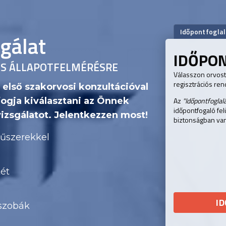
Időpontfogla
gálat
IDŐPO
ÉS ÁLLAPOTFELMÉRÉSRE
Válasszon orvost 
regisztrációs re
 első szakorvosi konzultációval
ogja kiválasztani az Önnek
Az
"Időpontfoglal
időpontfogaló fel
izsgálatot. Jelentkezzen most!
biztonságban va
űszerekkel
tét
I
 szobák