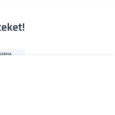
teket!
ERÁPIA
ONLINE JELENTKEZÉS
ió során kikérdezi az alvását-
lános egészségi állapotáról. Mindezek
 alvásvizsgálatra. A személyre
lvásvizsgálatra is szükség lehet.
rvosi konzultáció?