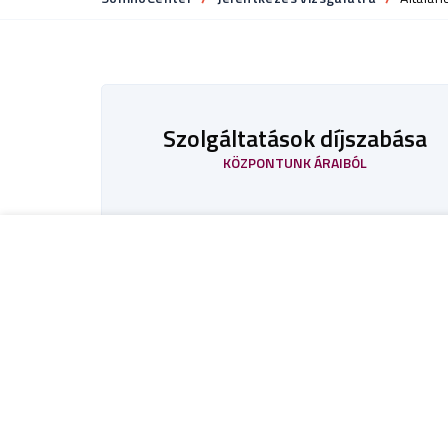
Szolgáltatások díjszabása
KÖZPONTUNK ÁRAIBÓL
Első szakorvosi
30 000 
BUDAPEST
konzultáció
ÁLTALÁNOS ALVÁSVIZSGÁLAT
Első szakorvosi
18 000 
SZEGED
konzultáció
Műszeres alvásvizsgálatok
105 0
Ft-t
Alvásvizsgálat premium
125 0
alvószobában
Ft-t