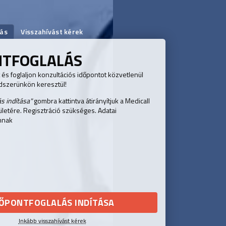
lás
Visszahívást kérek
NTFOGLALÁS
és foglaljon konzultációs időpontot közvetlenül
ndszerünkön keresztül!
ás indítása"
gombra kattintva átirányítjuk a Medicall
ületére. Regisztráció szükséges. Adatai
nnak
DŐPONTFOGLALÁS INDÍTÁSA
Inkább visszahívást kérek