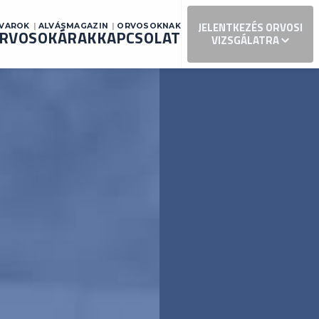
JELENTKEZÉS ORVOSI
AVAROK
ALVÁSMAGAZIN
ORVOSOKNAK
RVOSOK
ÁRAK
KAPCSOLAT
VIZSGÁLATRA