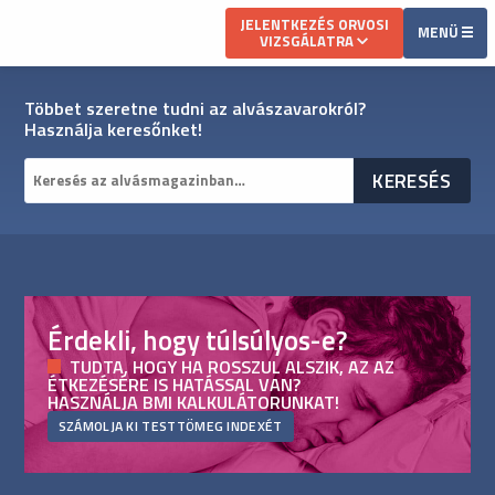
JELENTKEZÉS ORVOSI
MENÜ
VIZSGÁLATRA
Többet szeretne tudni az alvászavarokról?
Használja keresőnket!
Érdekli, hogy túlsúlyos-e?
TUDTA, HOGY HA ROSSZUL ALSZIK, AZ AZ
ÉTKEZÉSÉRE IS HATÁSSAL VAN?
HASZNÁLJA BMI KALKULÁTORUNKAT!
SZÁMOLJA KI TESTTÖMEG INDEXÉT