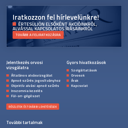
Iratkozzon fel hírlevelünkre!
ÉRTESÜLJÖN ELSŐKÉNT AKCIÓINKRÓL,
ALVÁSSAL KAPCSOLATOS ÍRÁSAINKRÓL
TOVÁBB A FELIRATKOZÁSRA
Jelentkezés orvosi
Gyors hivatkozások
vizsgálatra
Szolgáltatások
Általános alvásvizsgálat
Orvosok
Apnoé szűrés jogosítványhoz
Árak
Objektív alvási apnoé szűrés
Kapcsolat
Inszomnia kezelés
Fül-orr-gégészet
RÉSZLETEK ÉS TOVÁBBI LEHETŐSÉGEK
További tartalmak