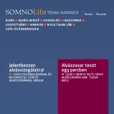
TÉMA: KARRIER
Témák
Rovatok
ALVÁS
ALVÁSI APNOÉ
HORKOLÁS
INSZOMNIA
JOGOSÍTVÁNY
KARRIER
NYUGTALAN LÁB
SZÍV-ÉS ÉRRENDSZER
Jelentkezzen
Alvászavar teszt
alvásvizsgálatra!
egy percben
CSÚCSTECHNOLÓGIÁVAL ÉS
LEHET, NEM IS SEJTI, HOGY
BUTIKHOTEL SZINTŰ
ALVÁSZAVARA VAN. TUDJA
ALVÓSZOBÁKKAL VÁRJUK
MEG!