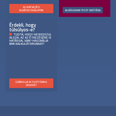
JELENTKEZÉS
ALVÁSVIZSGÁLATRA
ALVÁSZAVAR TESZT INDÍTÁSA
Érdekli, hogy
túlsúlyos-e?
TUDTA, HOGY HA ROSSZUL
ALSZIK, AZ AZ ÉTKEZÉSÉRE IS
HATÁSSAL VAN? HASZNÁLJA
BMI KALKULÁTORUNKAT!
SZÁMOLJA KI TESTTÖMEG
INDEXÉT