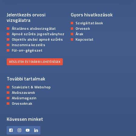
Jelentkezés orvosi
Gyors hivatkozások
vizsgálatra
Szolgáltatások
Általános alvásvizsgálat
Orvosok
Apnoé szűrés jogosítványhoz
Árak
Objektív alvási apnoé szűrés
Kapcsolat
Inszomnia kezelés
Fül-orr-gégészet
RÉSZLETEK ÉS TOVÁBBI LEHETŐSÉGEK
További tartalmak
Szaküzlet & Webshop
Alvászavarok
Alvásmagazin
Orvosoknak
Kövessen minket