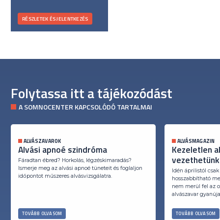
RÉSZLETEK ÉS JELENTKEZÉS
Folytassa itt a tájékozódást
A SOMNOCENTER KAPCSOLÓDÓ TARTALMAI
ALVÁSZAVAROK
ALVÁSMAGAZIN
Alvási apnoé szindróma
Kezeletlen a
vezethetünk
Fáradtan ébred? Horkolás, légzéskimaradás?
Ismerje meg az alvási apnoé tüneteit és foglaljon
Idén áprilistól cs
időpontot műszeres alvásvizsgálatra.
hosszabbítható meg
nem merül fel az o
alvászavar gyanúja
TOVÁBB OLVASOM
TOVÁBB OLVASOM