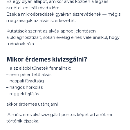
Ez egy olyan állapot, amikor alvás közben a légzés
ismételten leáll rövid időre.
Ezek a mikroébredések gyakran észrevétlenek — mégis
megzavarják az alvás szerkezetét.
Kutatások szerint az alvási apnoe jelentősen
aluldiagnosztizált, sokan évekig élnek vele anélkül, hogy
tudnának róla.
Mikor érdemes kivizsgálni?
Ha az alábbi tünetek fennállnak:
– nem pihentető alvás
– nappali fáradtság
– hangos horkolás
– reggeli fejfájás
akkor érdemes utánajárni.
A műszeres alvásvizsgálat pontos képet ad arról, mi
történik éjszaka.