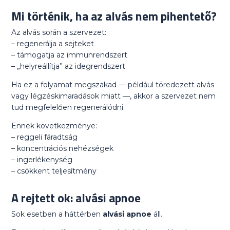
Mi történik, ha az alvás nem pihentető?
Az alvás során a szervezet:
– regenerálja a sejteket
– támogatja az immunrendszert
– „helyreállítja” az idegrendszert
Ha ez a folyamat megszakad — például töredezett alvás
vagy légzéskimaradások miatt —, akkor a szervezet nem
tud megfelelően regenerálódni.
Ennek következménye:
– reggeli fáradtság
– koncentrációs nehézségek
– ingerlékenység
– csökkent teljesítmény
A rejtett ok: alvási apnoe
Sok esetben a háttérben
alvási apnoe
áll.