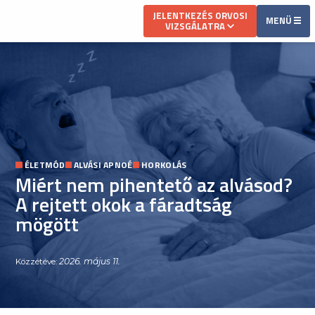
JELENTKEZÉS ORVOSI
MENÜ
VIZSGÁLATRA
ÉLETMÓD
ALVÁSI APNOÉ
HORKOLÁS
Miért nem pihentető az alvásod?
A rejtett okok a fáradtság
mögött
2026. május 11.
Közzétéve: