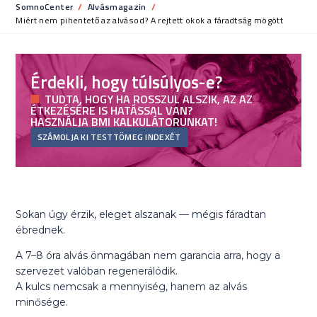
SomnoCenter
Alvásmagazin
Current:
Miért nem pihentető az alvásod? A rejtett okok a fáradtság mögött
Érdekli, hogy túlsúlyos-e?
TUDTA, HOGY HA ROSSZUL ALSZIK, AZ AZ
ÉTKEZÉSÉRE IS HATÁSSAL VAN?
HASZNÁLJA BMI KALKULÁTORUNKAT!
SZÁMOLJA KI TESTTÖMEG INDEXÉT
Sokan úgy érzik, eleget alszanak — mégis fáradtan
ébrednek.
A 7–8 óra alvás önmagában nem garancia arra, hogy a
szervezet valóban regenerálódik.
A kulcs nemcsak a mennyiség, hanem az alvás
minősége.