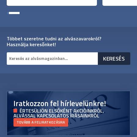
1
2
3
4
5
6
Többet szeretne tudni az alvászavarokról?
Használja keresőnket!
Iratkozzon fel hírlevelünkre!
ÉRTESÜLJÖN ELSŐKÉNT AKCIÓINKRÓL,
ALVÁSSAL KAPCSOLATOS ÍRÁSAINKRÓL
TOVÁBB A FELIRATKOZÁSRA