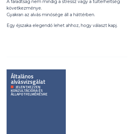
A fáradtság nem mindig a stressz vagy a túlterheltség
következménye.
Gyakran az alvás minősége áll a háttérben.
Egy éjszaka elegendő lehet ahhoz, hogy választ kapj.
Általános
alvásvizsgálat
JELENTKEZZEN
KONZULTÁCIÓRA ÉS
ÁLLAPOTFELMÉRÉSRE