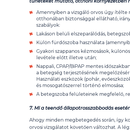
tüneteket mutató, otthoni környezetben 
Amennyiben a vizsgáló orvos úgy ítélte
otthonában biztonsággal ellátható, irán
szabályok:
Lakáson belüli elszeparálódás, betegszob
Külön fürdőszoba használata (amennyib
Gyakori szappanos kézmosások, különös t
levétele előtt illetve után;
Nappali, CPAP/BiPAP mentes időszakban o
a betegség terjesztésének megelőzésér
Használati eszközök (pohár, evőeszközök
és mosogatószerrel történő elmosása;
A betegszoba felületeinek megfelelő, re
7. Mi a teendő állapotrosszabbodás eseté
Ahogy minden megbetegedés során, így koro
orvosi vizsgálatot követően változhat. A lé