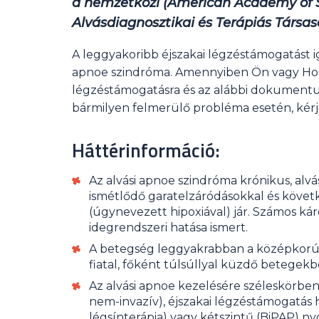
a nemzetközi (American Academy of Sl
Alvásdiagnosztikai és Terápiás Társas
A leggyakoribb éjszakai légzéstámogatást ig
apnoe szindróma. Amennyiben Ön vagy Hoz
légzéstámogatásra és az alábbi dokumentu
bármilyen felmerülő probléma esetén, kérj
Háttérinformáció:
Az alvási apnoe szindróma krónikus, alv
ismétlődő garatelzáródásokkal és követ
(úgynevezett hipoxiával) jár. Számos kár
idegrendszeri hatása ismert.
A betegség leggyakrabban a középkorú tú
fiatal, főként túlsúllyal küzdő betegekb
Az alvási apnoe kezelésére széleskörben
nem-invazív), éjszakai légzéstámogatás 
légsínterápia) vagy kétszintű (BiPAP) n