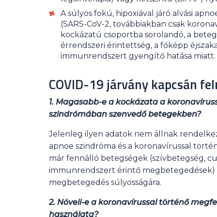
A súlyos fokú, hipoxiával járó alvási a
(SARS-CoV-2, továbbiakban csak koronav
kockázatú csoportba sorolandó, a betegs
érrendszeri érintettség, a főképp éjszak
immunrendszert gyengítő hatása miatt.
COVID-19 járvány kapcsán fel
1. Magasabb-e a kockázata a koronavírus
szindrómában szenvedő betegekben?
Jelenleg ilyen adatok nem állnak rendelkez
apnoe szindróma és a koronavírussal történ
már fennálló betegségek (szívbetegség, c
immunrendszert érintő megbetegedések) hat
megbetegedés súlyosságára.
2. Növeli-e a koronavírussal történő megfe
használata?