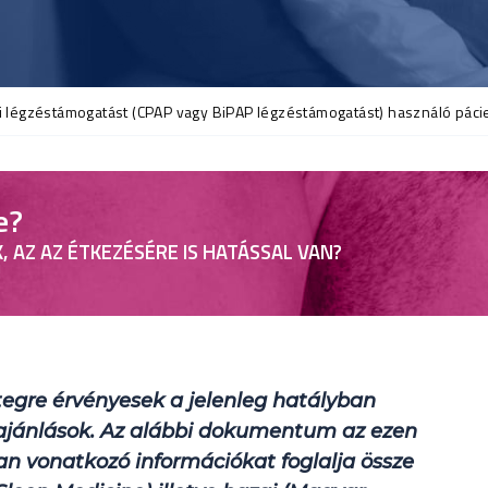
i légzéstámogatást (CPAP vagy BiPAP légzéstámogatást) használó pác
e?
, AZ AZ ÉTKEZÉSÉRE IS HATÁSSAL VAN?
!
egre érvényesek a jelenleg hatályban
i ajánlások. Az alábbi dokumentum az ezen
san vonatkozó információkat foglalja össze