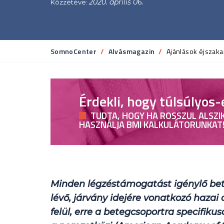
2020. április 06.
Közzétéve:
SomnoCenter
Alvásmagazin
Current:
Ajánlások éjszaka
Érdekli, hogy túlsúlyos-
TUDTA, HOGY HA ROSSZUL ALSZIK
HASZNÁLJA BMI KALKULÁTORUNKAT
Minden légzéstámogatást igénylő bet
lévő, járvány idejére vonatkozó haza
felül, erre a betegcsoportra specifiku