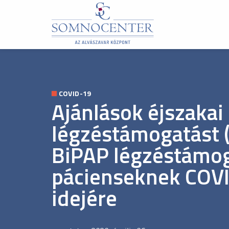
COVID-19
Ajánlások éjszakai
légzéstámogatást 
BiPAP légzéstámog
pácienseknek COVI
idejére