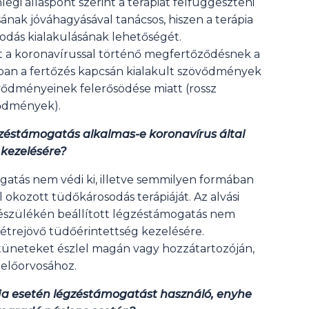
egi álláspont szerint a terápiát felfüggeszteni
ának jóváhagyásával tanácsos, hiszen a terápia
odás kialakulásának lehetőségét.
nt a koronavírussal történő megfertőződésnek a
ban a fertőzés kapcsán kialakult szövődmények
vődményeinek felerősödése miatt (rossz
vődmények).
égzéstámogatás alkalmas-e koronavírus által
kezelésére?
gatás nem védi ki, illetve semmilyen formában
l okozott tüdőkárosodás terápiáját. Az alvási
készülékén beállított légzéstámogatás nem
trejövő tüdőérintettség kezelésére.
tüneteket észlel magán vagy hozzátartozóján,
zelőorvosához.
úja esetén légzéstámogatást használó, enyhe