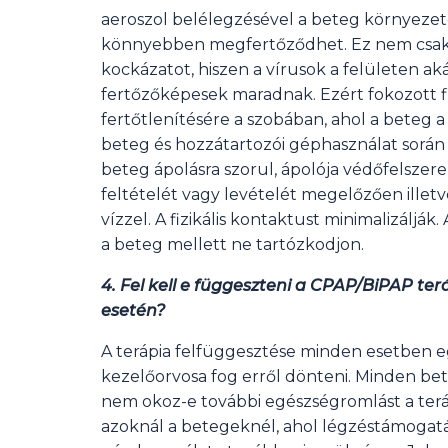
aeroszol belélegzésével a beteg környeze
könnyebben megfertőződhet. Ez nem csak 
kockázatot, hiszen a vírusok a felületen a
fertőzőképesek maradnak. Ezért fokozott fi
fertőtlenítésére a szobában, ahol a beteg a 
beteg és hozzátartozói géphasználat során 
beteg ápolásra szorul, ápolója védőfelszer
feltételét vagy levételét megelőzően ille
vízzel. A fizikális kontaktust minimalizálj
a beteg mellett ne tartózkodjon.
4. Fel kell e függeszteni a CPAP/BiPAP t
esetén?
A terápia felfüggesztése minden esetben e
kezelőorvosa fog erről dönteni. Minden be
nem okoz-e további egészségromlást a teráp
azoknál a betegeknél, ahol légzéstámogatás