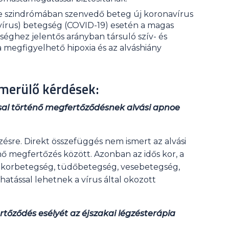
pnoe szindrómában szenvedő beteg új koronavírus
írus) betegség (COVID-19) esetén a magas
éghez jelentős arányban társuló szív- és
a megfigyelhető hipoxia és az alváshiány
merülő kérdések:
sal történő megfertőződésnek alvási apnoe
ésre. Direkt összefüggés nem ismert az alvási
ő megfertőzés között. Azonban az idős kor, a
ukorbetegség, tüdőbetegség, vesebetegség,
ással lehetnek a vírus által okozott
rtőződés esélyét az éjszakai légzésterápia