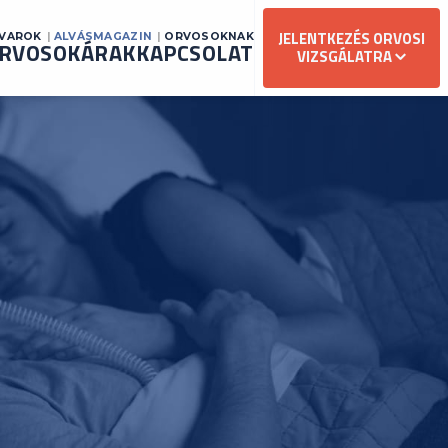
JELENTKEZÉS ORVOSI
AVAROK
ALVÁSMAGAZIN
ORVOSOKNAK
RVOSOK
ÁRAK
KAPCSOLAT
VIZSGÁLATRA