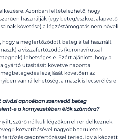
elkezésre. Azonban feltételezhető, hogy
szerűen használják (egy beteg/eszköz, alapvető
tásainak követése) a légzéstámogatás nem növeli
, hogy a megfertőződött beteg által használt
, maszk) a visszafertőződés (koronavírussal
tegnek) lehetséges-e. Ezért ajánlott, hogy a
 a gyártó utasítását követve naponta
 a megbetegedés lezajlását követően az
yiben van rá lehetőség, a maszk is lecserélésre
lt alvási apnoéban szenvedő beteg
elent-e a környezetében élők számára?
nyílt, szűrő nélküli légzőkörrel rendelkeznek.
levegő közvetítésével nagyobb területen
 fertőzés cseppfertőzéssel terjed, így a képzett