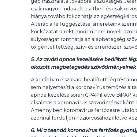
gép használata továbbra is szükséges. Jelenl
csak nagyon indokolt esetben és csak orvos
hiánya tovább fokozhatja az egészségkáros
A terápia felfüggesztése ismereteink szeri
kockázatát direkt módon nem növeli, azon
súlyosságát ronthatja az alapbetegség szö
oxigéntelítettség, szív- és érrendszeri szö
5. Az alvási apnoe kezelésére beállított l
okozott megbetegedés szövődményeinek 
A korábban éjszakára beállított légzéstámo
sem helyettesíti a koronavírus fertőzés álta
apnoe kezelése során CPAP illetve BiPAP 
alkalmas a koronavírus szövődményeként lé
Amennyiben koronavírus fertőzésre utaló 
azonnal forduljon háziorvosához illetve ke
6. Mi a teendő koronavírus fertőzés gyan