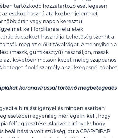
tében tartózkodó hozzátartozó esetlegesen
az eszköz használata közben jelenthet
kár több órán vagy napon keresztül
gyelmet kell fordítani a felületek
terápiás eszközt használja. Lehetőség szerint a
tartsák meg az előírt távolságot. Amennyiben a
elést (maszk, gumikesztyű) használjon, maszk
tve azt követően mosson kezet meleg szappanos
ák. A beteget ápoló személy a szükségesnél többet
erápiákat koronavírussal történő megbetegedés
gyedi elbírálást igényel és minden esetben
teg esetében egyénileg mérlegelni kell, hogy
ia felfüggesztése. Alapvető irányelv, hogy
 beállítására volt szükség, ott a CPAP/BiPAP