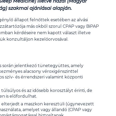
eep Medicine) illetve hazai (Magyar
ág) szakmai ajánlásai alapján.
énylő állapot felnőttek esetében az alvási
zátartózója más okból szorul CPAP vagy BiPAP
mban kérdéseire nem kapott választ illetve
ük konzultáljon kezelőorvosával.
ás során jelentkező tünetegyüttes, amely
kezményes alacsony véroxigénszinttel
os szív- és érrendszeri valamint központi
lsúlyos és az idősebb korosztályt érinti, de
en is előfordulhat.
 elterjedt a maszkon keresztüli (úgynevezett
használata, amelyet vagy állandó (CPAP vagy
yomástámogatással biztosítanak.