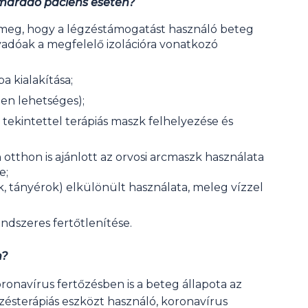
maradó páciens esetén?
 meg, hogy a légzéstámogatást használó beteg
yadóak a megfelelő izolációra vonatkozó
a kialakítása;
en lehetséges);
ekintettel terápiás maszk felhelyezése és
tthon is ajánlott az orvosi arcmaszk használata
e;
, tányérok) elkülönült használata, meleg vízzel
ndszeres fertőtlenítése.
n?
navírus fertőzésben is a beteg állapota az
gzésterápiás eszközt használó, koronavírus