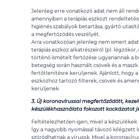
Jelenleg erre vonatkozó adat nem áll rend
amennyiben a terápiás eszközt rendeltetés
higiénés szabályok betartása, gyártó utasí
a megfertőződés veszélyét.
Arra vonatkozóan jelenleg nem ismert adat
terápiás eszköz alkatrészeiről (pl. légzőkör
történő ismételt fertőzése ugyanannak a be
betegség során használt csövek és a maszk
fertőtlenítésre kerüljenek. Ajánlott, hogy
eszközhöz tartozó filterek, csövek és amenn
kerüljenek.
3. Új koronavírussal megfertőződött, keze
készülékhasználata fokozott kockázatot j
Feltételezhetően igen, mivel a készülékek 
Így a nagyobb nyomással távozó kilégzett 
szóródhatnak a vírusok. Mivel a koronavírus