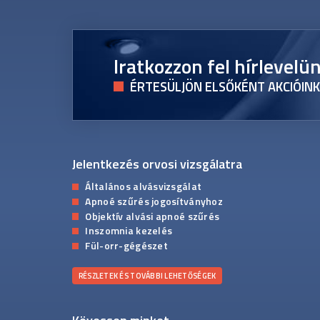
Iratkozzon fel hírlevelü
ÉRTESÜLJÖN ELSŐKÉNT AKCIÓINK
Jelentkezés orvosi vizsgálatra
Általános alvásvizsgálat
Apnoé szűrés jogosítványhoz
Objektív alvási apnoé szűrés
Inszomnia kezelés
Fül-orr-gégészet
RÉSZLETEK ÉS TOVÁBBI LEHETŐSÉGEK