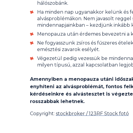
hálószobánk.
Ha minden nap ugyanakkor kelünk és fe
alvásproblémákon. Nem javasolt reggel 
mindennapjainkban – kezdjünk inkább kor
Menopauza után érdemes bevezetni a kor
Ne fogyasszunk zsíros és fűszeres étele
emésztési zavarok esélyét.
Végezetül pedig vezessük be mindennap
milyen típusú, azzal kapcsolatban legj
Amennyiben a menopauza utáni időszakb
enyhíteni az alvásproblémát, fontos fe
kérdéseinkre és alvástesztet is végezte
rosszabbak lehetnek.
Copyright:
stockbroker / 123RF Stock fotó