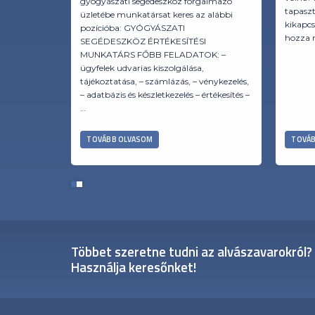
gyógyászati segédeszköz forgalmazó
tapaszt
üzletébe munkatársat keres az alábbi
kikapc
pozícióba: GYÓGYÁSZATI
hozza m
SEGÉDESZKÖZ ÉRTÉKESÍTÉSI
MUNKATÁRS FŐBB FELADATOK: –
ügyfelek udvarias kiszolgálása,
tájékoztatása, – számlázás, – vénykezelés,
– adatbázis és készletkezelés – értékesítés –
…
TOVÁBB OLVASOM
TOVÁB
1
2
Többet szeretne tudni az alvászavarokról?
Használja keresőnket!