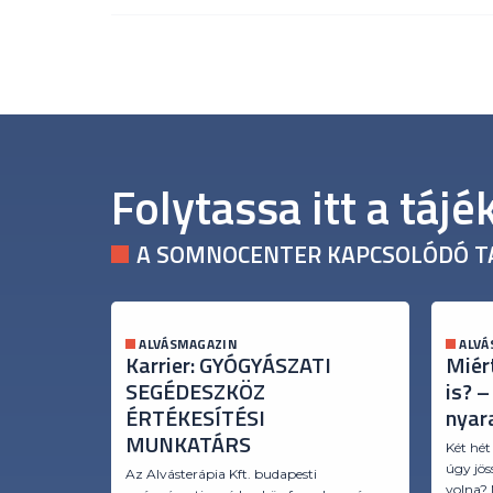
Folytassa itt a táj
A SOMNOCENTER KAPCSOLÓDÓ T
ALVÁSMAGAZIN
ALVÁ
Karrier: GYÓGYÁSZATI
Miér
SEGÉDESZKÖZ
is? –
ÉRTÉKESÍTÉSI
nyar
MUNKATÁRS
Két hét
úgy jös
Az Alvásterápia Kft. budapesti
volna?