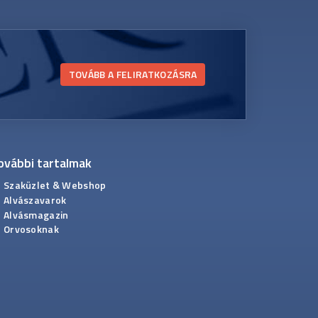
TOVÁBB A FELIRATKOZÁSRA
ovábbi tartalmak
Szaküzlet & Webshop
Alvászavarok
Alvásmagazin
Orvosoknak