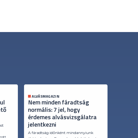
ALVÁSMAGAZIN
ALVÁSMA
ul
Nem minden fáradtság
Miért é
ető
normális: 7 jel, hogy
Az ok n
érdemes alvásvizsgálatra
A reggeli f
jelentkezni
mindig a st
ást
párna áll a 
a
A fáradtság időnként mindannyiunk
minden regg
zott