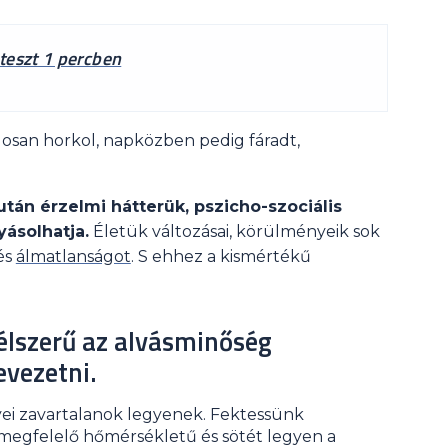
teszt 1 percben
gosan horkol, napközben pedig fáradt,
án érzelmi hátterük, pszicho-szociális
yásolhatja.
Életük változásai, körülményeik sok
és
álmatlanságot
. S ehhez a kismértékű
lszerű az alvásminőség
evezetni.
ei zavartalanok legyenek. Fektessünk
 megfelelő hőmérsékletű és sötét legyen a