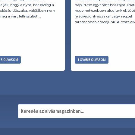
alják, hogy a nyár, bár elvileg a
napi rutin egyaránt hozzájárulhat
solódás időszaka, valójában nem
hogy nehezebben aludjunk el, töb
eg a várt felfrissülést.…
felébredjünk éjszaka, vagy reggel
fáradtabban ébredjünk. A rossz al
B OLVASOM
TOVÁBB OLVASOM