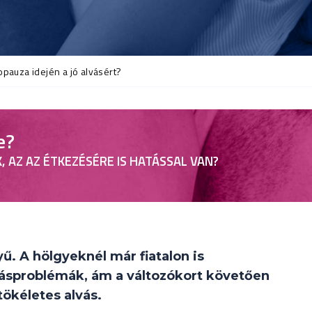
pauza idején a jó alvásért?
e?
, AZ AZ ÉTKEZÉSÉRE IS HATÁSSAL VAN?
!
 A hölgyeknél már fiatalon is
ásproblémák, ám a változókort követően
tökéletes alvás.