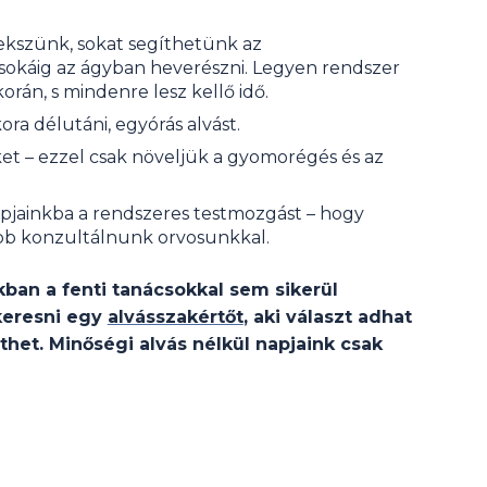
kszünk, sokat segíthetünk az
sokáig az ágyban heverészni. Legyen rendszer
án, s mindenre lesz kellő idő.
a délutáni, egyórás alvást.
ket – ezzel csak növeljük a gyomorégés és az
jainkba a rendszeres testmozgást – hogy
obb konzultálnunk orvosunkkal.
an a fenti tanácsokkal sem sikerül
lkeresni egy
alvásszakértőt
, aki választ adhat
thet. Minőségi alvás nélkül napjaink csak