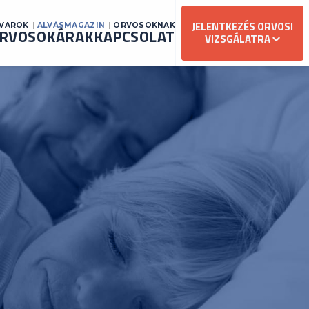
JELENTKEZÉS ORVOSI
AVAROK
ALVÁSMAGAZIN
ORVOSOKNAK
RVOSOK
ÁRAK
KAPCSOLAT
VIZSGÁLATRA