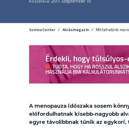
2017. szeptember 19.
Közzétéve:
SomnoCenter
Alvásmagazin
Current:
Mit tehetünk meno
Érdekli, hogy túlsúlyos-
TUDTA, HOGY HA ROSSZUL ALSZIK
HASZNÁLJA BMI KALKULÁTORUNKAT
A menopauza időszaka sosem könnyű.
előfordulhatnak kisebb-nagyobb alv
egyre távolibbnak tűnik az egykori, 