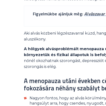
Figyelmükbe ajánljuk még:
Alvászavar 
Aki alvás közbeni légzészavarral küzd, han
aluszékony.
A hölgyek alvásproblémáit menopauza ut
környezetük és fizikai állapotuk is befol
nőnél okozhatnak szorongást, depressziót 
szorongás is elég.
A menopauza utáni években cé
fokozására néhány szabályt b
Nagyon fontos, hogy az alvás körülmény
hangsúlyt arra, hogy csendes, nyugodt,