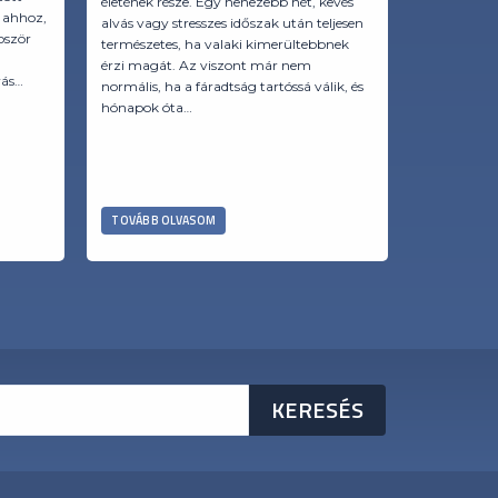
életének része. Egy nehezebb hét, kevés
komolyabba
 ahhoz,
alvás vagy stresszes időszak után teljesen
alvászavar
bször
természetes, ha valaki kimerültebbnek
érzi magát. Az viszont már nem
vás…
normális, ha a fáradtság tartóssá válik, és
hónapok óta…
TOVÁBB OLVASOM
TOVÁBB O