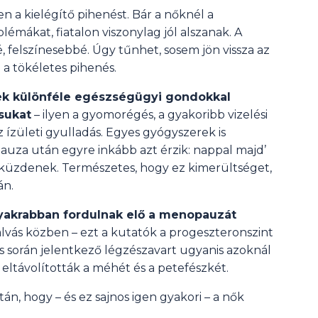
 a kielégítő pihenést. Bár a nőknél a
émákat, fiatalon viszonylag jól alszanak. A
 felszínesebbé. Úgy tűnhet, sosem jön vissza az
a tökéletes pihenés.
k különféle egészségügyi gondokkal
sukat
– ilyen a gyomorégés, a gyakoribb vizelési
 ízületi gyulladás. Egyes gyógyszerek is
auza után egyre inkább azt érzik: nappal majd’
l küzdenek. Természetes, hogy ez kimerültséget,
án.
akrabban fordulnak elő a menopauzát
vás közben – ezt a kutatók a progeszteronszint
 során jelentkező légzészavart ugyanis azoknál
 eltávolították a méhét és a petefészkét.
, hogy – és ez sajnos igen gyakori – a nők