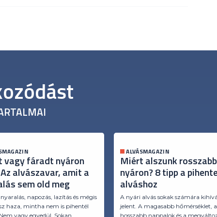
ékozódást
ARTALMAI
SMAGAZIN
ALVÁSMAGAZIN
t vagy fáradt nyáron
Miért alszunk rosszabb
 Az alvászavar, amit a
nyáron? 8 tipp a pihent
alás sem old meg
alváshoz
 nyaralás, napozás, lazítás és mégis
A nyári alvás sokak számára kihív
sz haza, mintha nem is pihentél
jelent. A magasabb hőmérséklet, 
 Nem vagy egyedül. Sokan
hosszabb nappalok és a megválto