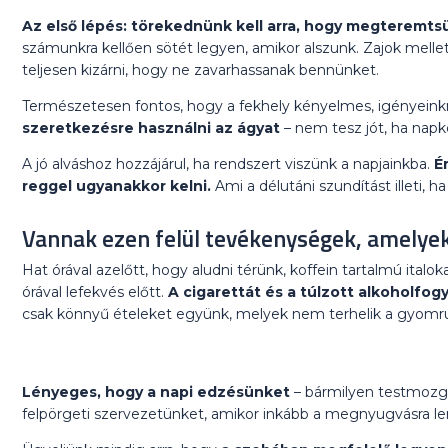
Az első lépés: törekednünk kell arra, hogy megteremts
számunkra kellően sötét legyen, amikor alszunk. Zajok melle
teljesen kizárni, hogy ne zavarhassanak bennünket.
Természetesen fontos, hogy a fekhely kényelmes, igényeink
szeretkezésre használni az ágyat
– nem tesz jót, ha nap
A jó alváshoz hozzájárul, ha rendszert viszünk a napjainkba.
É
reggel ugyanakkor kelni.
Ami a délutáni szundítást illeti, h
Vannak ezen felül tevékenységek, amelyeke
Hat órával azelőtt, hogy aludni térünk, koffein tartalmú italo
órával lefekvés előtt.
A cigarettát és a túlzott alkoholfog
csak könnyű ételeket együnk, melyek nem terhelik a gyomr
Lényeges, hogy a napi edzésünket
– bármilyen testmozg
felpörgeti szervezetünket, amikor inkább a megnyugvásra le