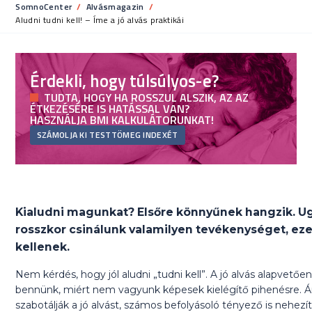
SomnoCenter
Alvásmagazin
Current:
Aludni tudni kell! – Íme a jó alvás praktikái
Érdekli, hogy túlsúlyos-e?
TUDTA, HOGY HA ROSSZUL ALSZIK, AZ AZ
ÉTKEZÉSÉRE IS HATÁSSAL VAN?
HASZNÁLJA BMI KALKULÁTORUNKAT!
SZÁMOLJA KI TESTTÖMEG INDEXÉT
Kialudni magunkat? Elsőre könnyűnek hangzik. U
rosszkor csinálunk valamilyen tevékenységet, eze
kellenek.
Nem kérdés, hogy jól aludni „tudni kell”. A jó alvás alapvet
bennünk, miért nem vagyunk képesek kielégítő pihenésre. Ám
szabotálják a jó alvást, számos befolyásoló tényező is nehez