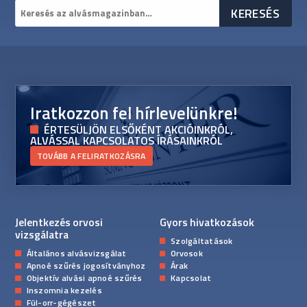
Iratkozzon fel hírlevelünkre!
ÉRTESÜLJÖN ELSŐKÉNT AKCIÓINKRÓL,
ALVÁSSAL KAPCSOLATOS ÍRÁSAINKRÓL
TOVÁBB A FELIRATKOZÁSRA
Jelentkezés orvosi
Gyors hivatkozások
vizsgálatra
Szolgáltatások
Általános alvásvizsgálat
Orvosok
Apnoé szűrés jogosítványhoz
Árak
Objektív alvási apnoé szűrés
Kapcsolat
Inszomnia kezelés
Fül-orr-gégészet