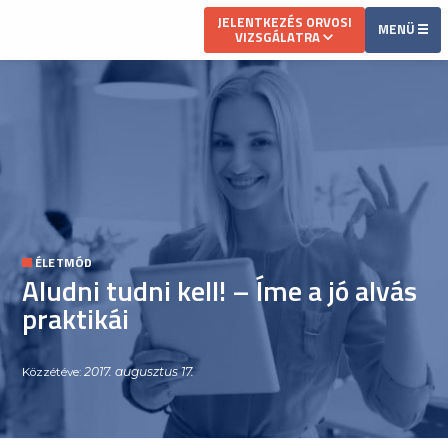
JELENTKEZÉS ORVOSI
MENÜ
VIZSGÁLATRA
ÉLETMÓD
Aludni tudni kell! – Íme a jó alvás
praktikái
2017. augusztus 17.
Közzétéve: