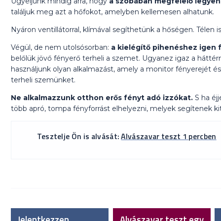
Ügyeljünk mindig arra, hogy
a szobában megfelelő legyen
találjuk meg azt a hőfokot, amelyben kellemesen alhatunk.
Nyáron ventillátorral, klímával segíthetünk a hőségen. Télen 
Végül, de nem utolsósorban:
a kielégítő pihenéshez igen 
belőlük jövő fényerő terheli a szemet. Ugyanez igaz a hátté
használjunk olyan alkalmazást, amely a monitor fényerejét é
terheli szemünket.
Ne alkalmazzunk otthon erős fényt adó izzókat.
S ha éjj
több apró, tompa fényforrást elhelyezni, melyek segítenek kit
Tesztelje Ön is alvását:
Alvászavar teszt 1 percben
Jelentkezzen
Alvászavar teszt egy