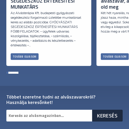
SEGÉDESZKÖZ ÉRTÉKESÍTÉSI
alvászavar, 
MUNKATÁRS
old meg
Az Alvásterápia Kft. budapesti gyógyászati
Két hét nyaralás, n
segédeszköz forgalmazó üzletébe munkatársat
jössz haza, mintha
keres az alábbi pozícióba: GYÓGYÁSZATI
vagy egyedül. Soka
SEGÉDESZKÖZ ÉRTÉKESÍTÉSI MUNKATÁRS
elvileg a kikapcso
FŐBB FELADATOK: – ügyfelek udvarias
hozza meg a várt fe
kiszolgálása, tájékoztatása, – számlázás, –
vénykezelés, – adatbázis és készletkezelés –
értékesítés –…
TOVÁBB OLVASOM
TOVÁBB OLVASOM
1
2
3
4
5
6
Többet szeretne tudni az alvászavarokról?
Használja keresőnket!