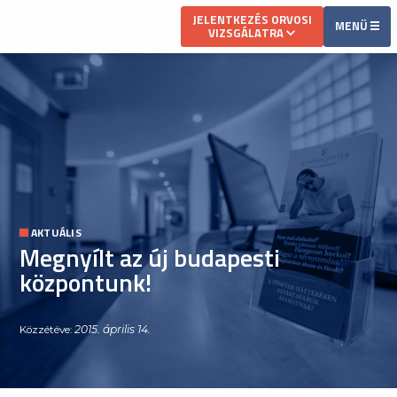
JELENTKEZÉS ORVOSI
MENÜ
VIZSGÁLATRA
AKTUÁLIS
Megnyílt az új budapesti
központunk!
2015. április 14.
Közzétéve: