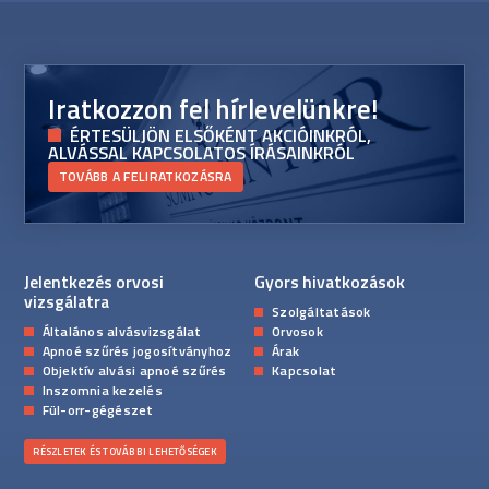
Iratkozzon fel hírlevelünkre!
ÉRTESÜLJÖN ELSŐKÉNT AKCIÓINKRÓL,
ALVÁSSAL KAPCSOLATOS ÍRÁSAINKRÓL
TOVÁBB A FELIRATKOZÁSRA
Jelentkezés orvosi
Gyors hivatkozások
vizsgálatra
Szolgáltatások
Általános alvásvizsgálat
Orvosok
Apnoé szűrés jogosítványhoz
Árak
Objektív alvási apnoé szűrés
Kapcsolat
Inszomnia kezelés
Fül-orr-gégészet
RÉSZLETEK ÉS TOVÁBBI LEHETŐSÉGEK