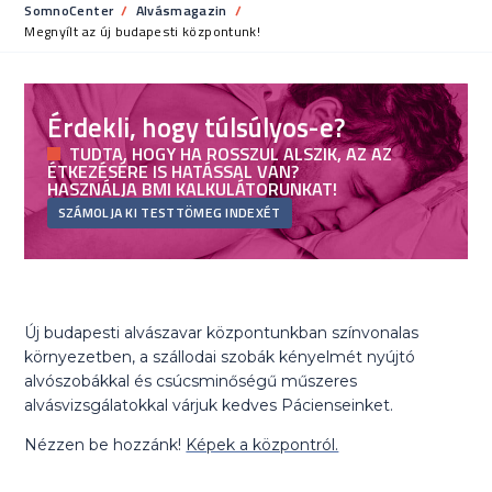
SomnoCenter
Alvásmagazin
Current:
Megnyílt az új budapesti központunk!
Érdekli, hogy túlsúlyos-e?
TUDTA, HOGY HA ROSSZUL ALSZIK, AZ AZ
ÉTKEZÉSÉRE IS HATÁSSAL VAN?
HASZNÁLJA BMI KALKULÁTORUNKAT!
SZÁMOLJA KI TESTTÖMEG INDEXÉT
Új budapesti alvászavar központunkban színvonalas
környezetben, a szállodai szobák kényelmét nyújtó
alvószobákkal és csúcsminőségű műszeres
alvásvizsgálatokkal várjuk kedves Pácienseinket.
Nézzen be hozzánk!
Képek a központról.