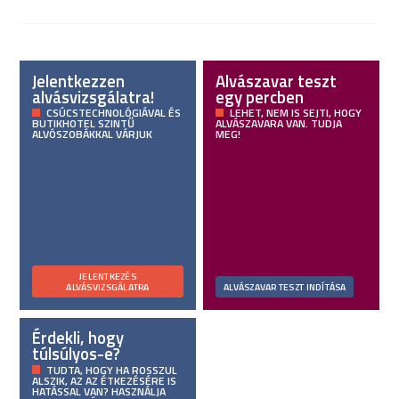
Jelentkezzen
Alvászavar teszt
alvásvizsgálatra!
egy percben
CSÚCSTECHNOLÓGIÁVAL ÉS
LEHET, NEM IS SEJTI, HOGY
BUTIKHOTEL SZINTŰ
ALVÁSZAVARA VAN. TUDJA
ALVÓSZOBÁKKAL VÁRJUK
MEG!
JELENTKEZÉS
ALVÁSVIZSGÁLATRA
ALVÁSZAVAR TESZT INDÍTÁSA
Érdekli, hogy
túlsúlyos-e?
TUDTA, HOGY HA ROSSZUL
ALSZIK, AZ AZ ÉTKEZÉSÉRE IS
HATÁSSAL VAN? HASZNÁLJA