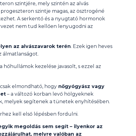
eron szintjére, mely szintén az alvás
progeszteron szintje magas, az ösztrogéné
ntkezhet. A serkentő és a nyugtató hormonok
ervezet nem tud kellően lenyugodni az
lyen az alvászavarok terén
. Ezek igen heves
z álmatlanságot.
a hőhullámok kezelése javasolt, s ezzel az
ncsak elmondható, hogy
nőgyógyász vagy
get
– a változó korban levő hölgyeknek
k, melyek segítenek a tünetek enyhítésében.
hez kell első lépésben fordulni.
gyik megoldás sem segít – ilyenkor az
ozzájárulhat, melyre valóban az