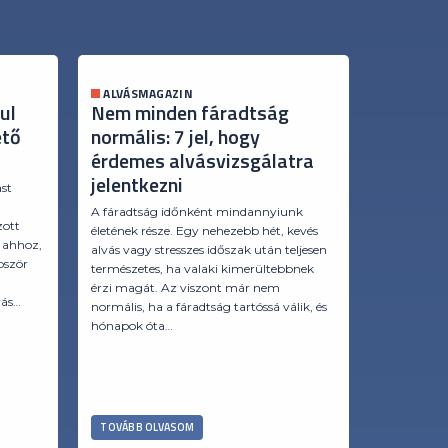
ALVÁSMAGAZIN
ALVÁSMA
ul
Nem minden fáradtság
Miért é
ető
normális: 7 jel, hogy
Az ok n
érdemes alvásvizsgálatra
A reggeli f
jelentkezni
mindig a st
ást
párna áll a 
a
A fáradtság időnként mindannyiunk
minden regg
zott
életének része. Egy nehezebb hét, kevés
komolyabba
 ahhoz,
alvás vagy stresszes időszak után teljesen
alvászavar
bször
természetes, ha valaki kimerültebbnek
érzi magát. Az viszont már nem
vás…
normális, ha a fáradtság tartóssá válik, és
hónapok óta…
TOVÁBB OLVASOM
TOVÁBB O