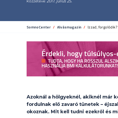
2017. július 25.
Közzétéve:
SomnoCenter
Alvásmagazin
Current:
Izzad, forgolódik
Érdekli, hogy túlsúlyos-
TUDTA, HOGY HA ROSSZUL ALSZIK
HASZNÁLJA BMI KALKULÁTORUNKAT
Azoknál a hölgyeknél, akiknél már 
fordulnak elő zavaró tünetek – éjszak
okoznak. Mit kell tudni ezekről és mi