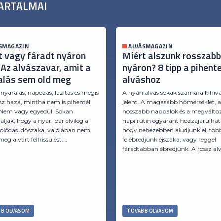
ARTALMAI
SMAGAZIN
ALVÁSMAGAZIN
t vagy fáradt nyáron
Miért alszunk rosszabb
 Az alvászavar, amit a
nyáron? 8 tipp a pihent
alás sem old meg
alváshoz
 nyaralás, napozás, lazítás és mégis
A nyári alvás sokak számára kihív
sz haza, mintha nem is pihentél
jelent. A magasabb hőmérséklet, 
 Nem vagy egyedül. Sokan
hosszabb nappalok és a megválto
alják, hogy a nyár, bár elvileg a
napi rutin egyaránt hozzájárulhat
solódás időszaka, valójában nem
hogy nehezebben aludjunk el, töb
eg a várt felfrissülést.…
felébredjünk éjszaka, vagy reggel
fáradtabban ébredjünk. A rossz al
B OLVASOM
TOVÁBB OLVASOM