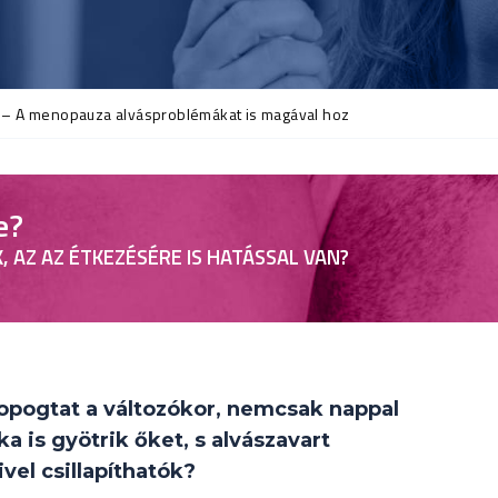
? – A menopauza alvásproblémákat is magával hoz
e?
, AZ AZ ÉTKEZÉSÉRE IS HATÁSSAL VAN?
!
kopogtat a változókor, nemcsak nappal
a is gyötrik őket, s alvászavart
vel csillapíthatók?