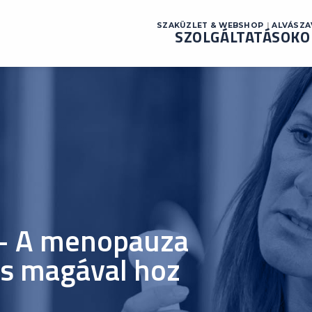
SZAKÜZLET & WEBSHOP
ALVÁSZ
SZOLGÁLTATÁSOK
O
? – A menopauza
is magával hoz