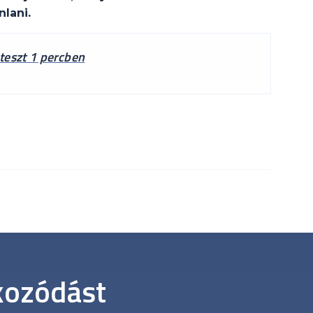
lani.
teszt 1 percben
ékozódást