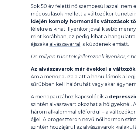
Sok 50 év feletti nő szembesül azzal: nem e
módosulások mellett a változókor tünetei is
idején komoly hormonális változások t
lélekre is kihat. Ilyenkor jóval kisebb men
mint korábban, ez pedig kihat a hangulatra
éjszaka
alvászavarral
is küzdenek emiatt.
De milyen tünetek jellemzőek ilyenkor, s 
Az alvászavarok már évekkel a változók
Ám a menopauza alatt a hőhullámok a legje
sűrűbben kell hálóruhát vagy akár ágyneműt
A menopauzához kapcsolódik a
depresszió
szintén alvászavart okozhat a hölgyeknél. 
három alkalommal előfordul – a változókorb
éjjel. A progeszteron nevű női hormon szintj
szintén hozzájárul az alvászavarok kialakul