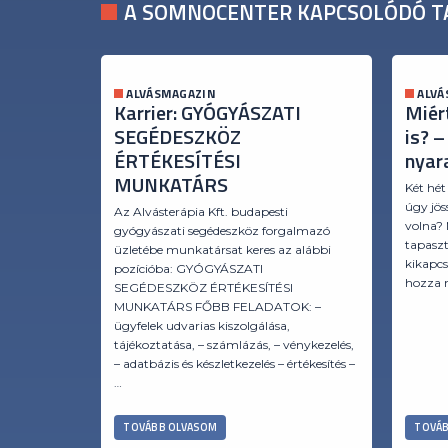
A SOMNOCENTER KAPCSOLÓDÓ T
ALVÁSMAGAZIN
ALVÁ
Karrier: GYÓGYÁSZATI
Miér
SEGÉDESZKÖZ
is? –
ÉRTÉKESÍTÉSI
nyar
MUNKATÁRS
Két hét
úgy jös
Az Alvásterápia Kft. budapesti
volna?
gyógyászati segédeszköz forgalmazó
tapaszt
üzletébe munkatársat keres az alábbi
kikapc
pozícióba: GYÓGYÁSZATI
hozza m
SEGÉDESZKÖZ ÉRTÉKESÍTÉSI
MUNKATÁRS FŐBB FELADATOK: –
ügyfelek udvarias kiszolgálása,
tájékoztatása, – számlázás, – vénykezelés,
– adatbázis és készletkezelés – értékesítés –
…
TOVÁBB OLVASOM
TOVÁB