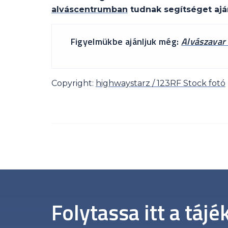
alváscentrumban
tudnak segítséget aján
Figyelmükbe ajánljuk még:
Alvászavar 
Copyright:
highwaystarz / 123RF Stock fotó
Folytassa itt a táj