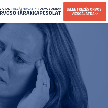
JELENTKEZÉS ORVOSI
AVAROK
ALVÁSMAGAZIN
ORVOSOKNAK
RVOSOK
ÁRAK
KAPCSOLAT
VIZSGÁLATRA