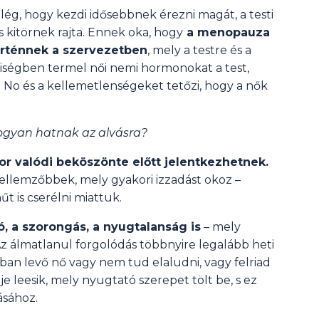
lég, hogy kezdi idősebbnek érezni magát, a testi
 kitörnek rajta. Ennek oka, hogy
a menopauza
örténnek a szervezetben
, mely a testre és a
nyiségben termel női nemi hormonokat a test,
. No és a kellemetlenségeket tetőzi, hogy a nők
hogyan hatnak az alvásra?
or valódi beköszönte előtt jelentkezhetnek.
llemzőbbek, mely gyakori izzadást okoz –
 is cserélni miattuk.
, a szorongás, a nyugtalanság is
– mely
Az álmatlanul forgolódás többnyire legalább heti
an levő nő vagy nem tud elaludni, vagy felriad
e leesik, mely nyugtató szerepet tölt be, s ez
ásához.