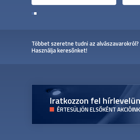
1
2
Többet szeretne tudni az alvászavarokról?
Használja keresőnket!
Iratkozzon fel hírlevelü
ÉRTESÜLJÖN ELSŐKÉNT AKCIÓINK