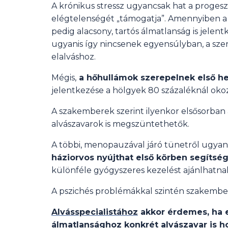
A krónikus stressz ugyancsak hat a progeszt
elégtelenségét „támogatja”. Amennyiben a 
pedig alacsony, tartós álmatlanság is jele
ugyanis így nincsenek egyensúlyban, a sz
elalváshoz.
Mégis,
a hőhullámok szerepelnek első he
jelentkezése a hölgyek 80 százaléknál oko
A szakemberek szerint ilyenkor elsősorban 
alvászavarok is megszüntethetők.
A többi, menopauzával járó tünetről ugya
háziorvos nyújthat első körben segítsé
különféle gyógyszeres kezelést ajánlhatna
A pszichés problémákkal szintén szakember
Alvásspecialistához
akkor érdemes, ha e
álmatlansághoz konkrét alvászavar is h