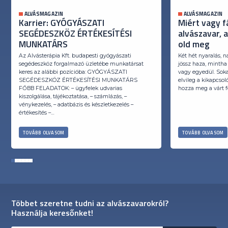
ALVÁSMAGAZIN
ALVÁSMAGAZIN
Karrier: GYÓGYÁSZATI
Miért vagy f
SEGÉDESZKÖZ ÉRTÉKESÍTÉSI
alvászavar, 
MUNKATÁRS
old meg
Az Alvásterápia Kft. budapesti gyógyászati
Két hét nyaralás, n
segédeszköz forgalmazó üzletébe munkatársat
jössz haza, mintha
keres az alábbi pozícióba: GYÓGYÁSZATI
vagy egyedül. Soka
SEGÉDESZKÖZ ÉRTÉKESÍTÉSI MUNKATÁRS
elvileg a kikapcso
FŐBB FELADATOK: – ügyfelek udvarias
hozza meg a várt fe
kiszolgálása, tájékoztatása, – számlázás, –
vénykezelés, – adatbázis és készletkezelés –
értékesítés –…
TOVÁBB OLVASOM
TOVÁBB OLVASOM
1
2
3
4
5
6
Többet szeretne tudni az alvászavarokról?
Használja keresőnket!