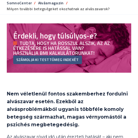
SomnoCenter
Alvásmagazin
Current:
Milyen további betegségeket okozhatnak az alvászavarok?
Érdekli, hogy túlsúlyos-e?
TUDTA, HOGY HA ROSSZUL ALSZIK, AZ AZ
ÉTKEZÉSÉRE IS HATÁSSAL VAN?
HASZNÁLJA BMI KALKULÁTORUNKAT!
SZÁMOLJA KI TESTTÖMEG INDEXÉT
Nem véletlenül fontos szakemberhez fordulni
alvászavar esetén. Ezekből az
alvásproblémákból ugyanis többféle komoly
betegség származhat, magas vérnyomástól a
pszichés megbetegedésig.
Az alvászavar rövid idő után érezteti hatását – aki nem