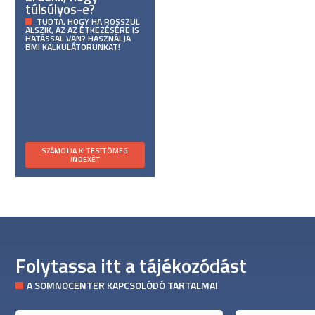
túlsúlyos-e?
TUDTA, HOGY HA ROSSZUL
ALSZIK, AZ AZ ÉTKEZÉSÉRE IS
HATÁSSAL VAN? HASZNÁLJA
BMI KALKULÁTORUNKAT!
SZÁMOLJA KI TESTTÖMEG
INDEXÉT
Folytassa itt a tájékozódást
A SOMNOCENTER KAPCSOLÓDÓ TARTALMAI