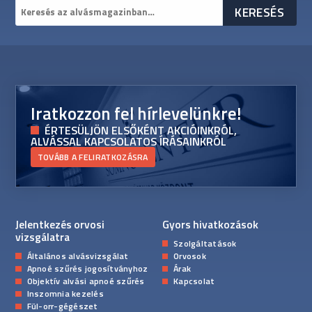
Iratkozzon fel hírlevelünkre!
ÉRTESÜLJÖN ELSŐKÉNT AKCIÓINKRÓL,
ALVÁSSAL KAPCSOLATOS ÍRÁSAINKRÓL
TOVÁBB A FELIRATKOZÁSRA
Jelentkezés orvosi
Gyors hivatkozások
vizsgálatra
Szolgáltatások
Általános alvásvizsgálat
Orvosok
Apnoé szűrés jogosítványhoz
Árak
Objektív alvási apnoé szűrés
Kapcsolat
Inszomnia kezelés
Fül-orr-gégészet