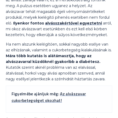
az alvást zavarja valami, ez a mérséklődés alig történik
meg. A pulzus esetében ugyanez a helyzet. Az
alvászavar tehát magasabb éjjeli vérnyomásértékeket
produkál, melyek kielégítő pihenés esetében nem fordul
elő.
Ilyenkor fontos
alvásszakértővel egyeztetni
arról,
mi okoz alvászavart esetünkben és ezt kell első körben
kezeltetni, hogy elkerüljük a súlyos következményeket.
Ha nem alszunk kielégítően, sokkal nagyobb esélye van
az elhízásnak, valamint a cukorbetegség kialakulásának is.
Mára több kutatás is alátámasztja, hogy az
alvászavarral küzdőknél gyakoribb a diabétesz.
Kutatók szerint akinél probléma van az elalvással,
átalvással, horkol vagy alvási apnoéban szenved, annál
nagy eséllyel jelentkezik a szénhidrát-háztartás zavara.
Figyelmébe ajánljuk még:
Az alvászavar
cukorbetegséget okozhat!