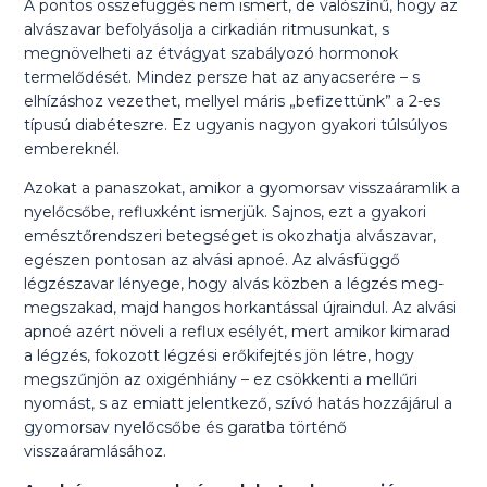
A pontos összefüggés nem ismert, de valószínű, hogy az
alvászavar befolyásolja a cirkadián ritmusunkat, s
megnövelheti az étvágyat szabályozó hormonok
termelődését. Mindez persze hat az anyacserére – s
elhízáshoz vezethet, mellyel máris „befizettünk” a 2-es
típusú diabéteszre. Ez ugyanis nagyon gyakori túlsúlyos
embereknél.
Azokat a panaszokat, amikor a gyomorsav visszaáramlik a
nyelőcsőbe, refluxként ismerjük. Sajnos, ezt a gyakori
emésztőrendszeri betegséget is okozhatja alvászavar,
egészen pontosan az alvási apnoé. Az alvásfüggő
légzészavar lényege, hogy alvás közben a légzés meg-
megszakad, majd hangos horkantással újraindul. Az alvási
apnoé azért növeli a reflux esélyét, mert amikor kimarad
a légzés, fokozott légzési erőkifejtés jön létre, hogy
megszűnjön az oxigénhiány – ez csökkenti a mellűri
nyomást, s az emiatt jelentkező, szívó hatás hozzájárul a
gyomorsav nyelőcsőbe és garatba történő
visszaáramlásához.