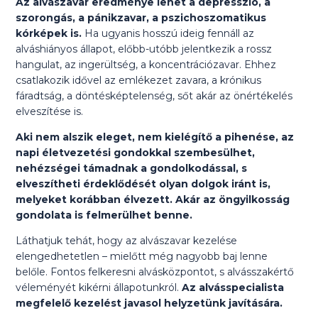
Az alvászavar eredménye lehet a depresszió, a
szorongás, a pánikzavar, a pszichoszomatikus
kórképek is.
Ha ugyanis hosszú ideig fennáll az
alváshiányos állapot, előbb-utóbb jelentkezik a rossz
hangulat, az ingerültség, a koncentrációzavar. Ehhez
csatlakozik idővel az emlékezet zavara, a krónikus
fáradtság, a döntésképtelenség, sőt akár az önértékelés
elveszítése is.
Aki nem alszik eleget, nem kielégítő a pihenése, az
napi életvezetési gondokkal szembesülhet,
nehézségei támadnak a gondolkodással, s
elveszítheti érdeklődését olyan dolgok iránt is,
melyeket korábban élvezett. Akár az öngyilkosság
gondolata is felmerülhet benne.
Láthatjuk tehát, hogy az alvászavar kezelése
elengedhetetlen – mielőtt még nagyobb baj lenne
belőle. Fontos felkeresni alvásközpontot, s alvásszakértő
véleményét kikérni állapotunkról.
Az alvásspecialista
megfelelő kezelést javasol helyzetünk javítására.