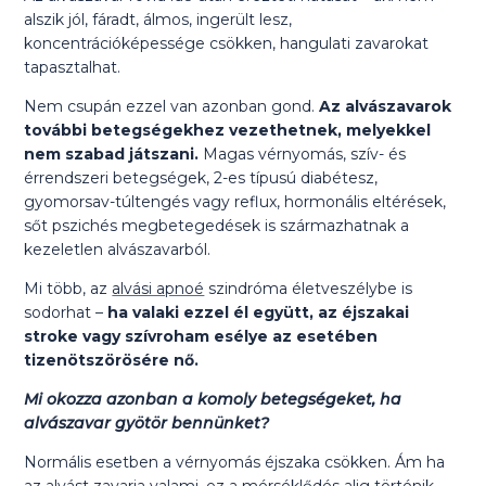
alszik jól, fáradt, álmos, ingerült lesz,
koncentrációképessége csökken, hangulati zavarokat
tapasztalhat.
Nem csupán ezzel van azonban gond.
Az alvászavarok
további betegségekhez vezethetnek, melyekkel
nem szabad játszani.
Magas vérnyomás, szív- és
érrendszeri betegségek, 2-es típusú diabétesz,
gyomorsav-túltengés vagy reflux, hormonális eltérések,
sőt pszichés megbetegedések is származhatnak a
kezeletlen alvászavarból.
Mi több, az
alvási apnoé
szindróma életveszélybe is
sodorhat –
ha valaki ezzel él együtt, az éjszakai
stroke vagy szívroham esélye az esetében
tizenötszörösére nő.
Mi okozza azonban a komoly betegségeket, ha
alvászavar gyötör bennünket?
Normális esetben a vérnyomás éjszaka csökken. Ám ha