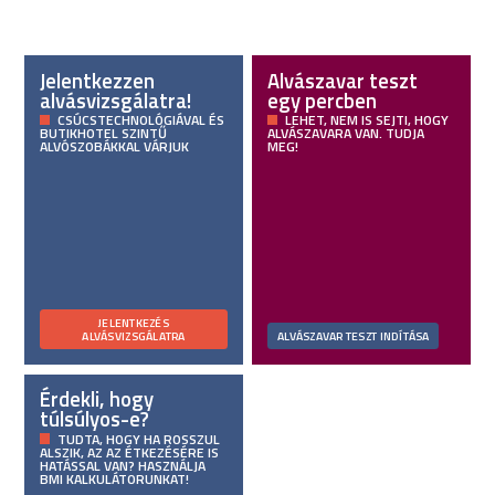
Jelentkezzen
Alvászavar teszt
alvásvizsgálatra!
egy percben
CSÚCSTECHNOLÓGIÁVAL ÉS
LEHET, NEM IS SEJTI, HOGY
BUTIKHOTEL SZINTŰ
ALVÁSZAVARA VAN. TUDJA
ALVÓSZOBÁKKAL VÁRJUK
MEG!
JELENTKEZÉS
ALVÁSVIZSGÁLATRA
ALVÁSZAVAR TESZT INDÍTÁSA
Érdekli, hogy
túlsúlyos-e?
TUDTA, HOGY HA ROSSZUL
ALSZIK, AZ AZ ÉTKEZÉSÉRE IS
HATÁSSAL VAN? HASZNÁLJA
BMI KALKULÁTORUNKAT!