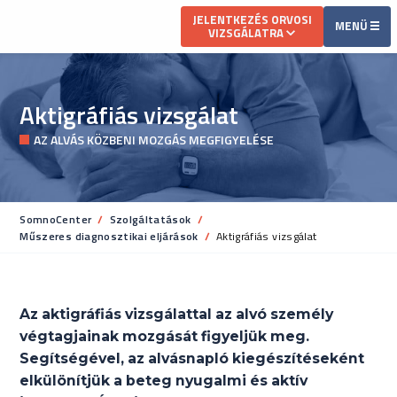
JELENTKEZÉS ORVOSI
MENÜ
VIZSGÁLATRA
Aktigráfiás vizsgálat
AZ ALVÁS KÖZBENI MOZGÁS MEGFIGYELÉSE
SomnoCenter
Szolgáltatások
Műszeres diagnosztikai eljárások
Current:
Aktigráfiás vizsgálat
Az aktigráfiás vizsgálattal az alvó személy
végtagjainak mozgását figyeljük meg.
Segítségével, az alvásnapló kiegészítéseként
elkülönítjük a beteg nyugalmi és aktív