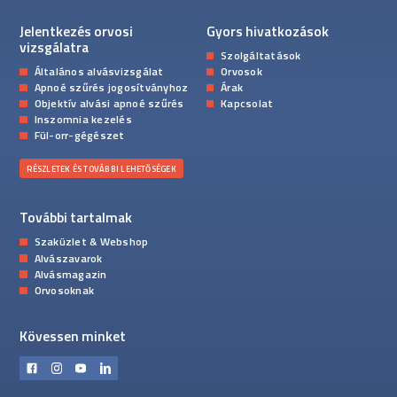
Jelentkezés orvosi
Gyors hivatkozások
vizsgálatra
Szolgáltatások
Általános alvásvizsgálat
Orvosok
Apnoé szűrés jogosítványhoz
Árak
Objektív alvási apnoé szűrés
Kapcsolat
Inszomnia kezelés
Fül-orr-gégészet
RÉSZLETEK ÉS TOVÁBBI LEHETŐSÉGEK
További tartalmak
Szaküzlet & Webshop
Alvászavarok
Alvásmagazin
Orvosoknak
Kövessen minket