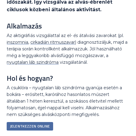
időszakát. Így vizsgálva az alvás-ébrenlét
ciklusok közbeni általános aktivitást.
Alkalmazás
Az aktigráfiás vizsgálattal az el-
és
átalvási zavarokat (pl.
inszomnia
,
cirkadián ritmuszavar
) diagnosztizáljuk, majd a
terápia során kontrollként alkalmazzuk. Jól használható
még a leggyakoribb alvásfüggő mozgászavar, a
nyugtalan láb szindróma
vizsgálatánál.
Hol és hogyan?
A csuklóra – nyugtalan láb szindróma gyanúja esetén a
bokára – erősített, karórához hasonlatos műszert
általában 1 héten keresztül, a szokásos életvitel mellett
folyamatosan, éjjel-nappal kell viselni. Alkalmazásához
nem szükséges alvásközponti megfigyelés.
JELENTKEZZEN ONLINE