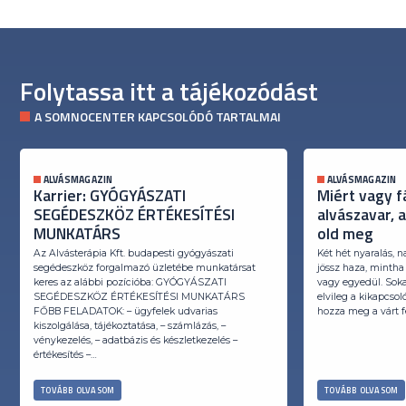
Folytassa itt a tájékozódást
A SOMNOCENTER KAPCSOLÓDÓ TARTALMAI
ALVÁSMAGAZIN
ALVÁSMAGAZIN
Karrier: GYÓGYÁSZATI
Miért vagy f
SEGÉDESZKÖZ ÉRTÉKESÍTÉSI
alvászavar, 
MUNKATÁRS
old meg
Az Alvásterápia Kft. budapesti gyógyászati
Két hét nyaralás, n
segédeszköz forgalmazó üzletébe munkatársat
jössz haza, mintha
keres az alábbi pozícióba: GYÓGYÁSZATI
vagy egyedül. Soka
SEGÉDESZKÖZ ÉRTÉKESÍTÉSI MUNKATÁRS
elvileg a kikapcso
FŐBB FELADATOK: – ügyfelek udvarias
hozza meg a várt fe
kiszolgálása, tájékoztatása, – számlázás, –
vénykezelés, – adatbázis és készletkezelés –
értékesítés –…
TOVÁBB OLVASOM
TOVÁBB OLVASOM