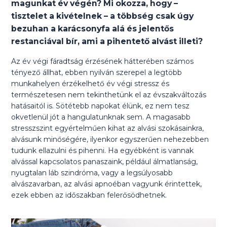
magunkat év végén? Mi okozza, hogy –
tisztelet a kivételnek – a többség csak úgy
bezuhan a karácsonyfa alá és jelentős
restanciával bír, ami a pihentető alvást illeti?
Az év végi fáradtság érzésének hátterében számos
tényező állhat, ebben nyilván szerepel a legtöbb
munkahelyen érzékelhető év végi stressz és
természetesen nem tekinthetünk el az évszakváltozás
hatásaitól is. Sötétebb napokat élünk, ez nem tesz
okvetlenül jót a hangulatunknak sem. A magasabb
stresszszint egyértelműen kihat az alvási szokásainkra,
alvásunk minőségére, ilyenkor egyszerűen nehezebben
tudunk ellazulni és pihenni. Ha egyébként is vannak
alvással kapcsolatos panaszaink, például álmatlanság,
nyugtalan láb szindróma, vagy a legsúlyosabb
alvászavarban, az alvási apnoéban vagyunk érintettek,
ezek ebben az időszakban felerősödhetnek.