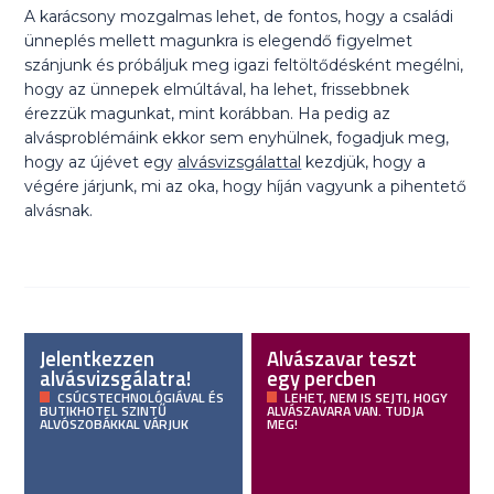
A karácsony mozgalmas lehet, de fontos, hogy a családi
ünneplés mellett magunkra is elegendő figyelmet
szánjunk és próbáljuk meg igazi feltöltődésként megélni,
hogy az ünnepek elmúltával, ha lehet, frissebbnek
érezzük magunkat, mint korábban. Ha pedig az
alvásproblémáink ekkor sem enyhülnek, fogadjuk meg,
hogy az újévet egy
alvásvizsgálattal
kezdjük, hogy a
végére járjunk, mi az oka, hogy híján vagyunk a pihentető
alvásnak.
Jelentkezzen
Alvászavar teszt
alvásvizsgálatra!
egy percben
CSÚCSTECHNOLÓGIÁVAL ÉS
LEHET, NEM IS SEJTI, HOGY
BUTIKHOTEL SZINTŰ
ALVÁSZAVARA VAN. TUDJA
ALVÓSZOBÁKKAL VÁRJUK
MEG!