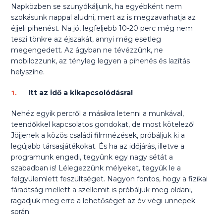
Napközben se szunyókáljunk, ha egyébként nem
szokásunk nappal aludni, mert az is megzavarhatja az
éjjeli pihenést. Na jó, legfeljebb 10-20 perc még nem
teszi tönkre az éjszakát, annyi még esetleg
megengedett. Az ágyban ne tévézzünk, ne
mobilozzunk, az tényleg legyen a pihenés és lazítás
helyszíne.
Itt az idő a kikapcsolódásra!
Nehéz egyik percről a másikra letenni a munkával,
teendőkkel kapcsolatos gondokat, de most kötelező!
Jöjjenek a közös családi filmnézések, próbáljuk ki a
legújabb társasjátékokat. És ha az időjárás, illetve a
programunk engedi, tegyünk egy nagy sétát a
szabadban is! Lélegezzünk mélyeket, tegyük le a
felgyülemlett feszültséget. Nagyon fontos, hogy a fizikai
fáradtság mellett a szellemit is próbáljuk meg oldani,
ragadjuk meg erre a lehetőséget az év végi ünnepek
során.