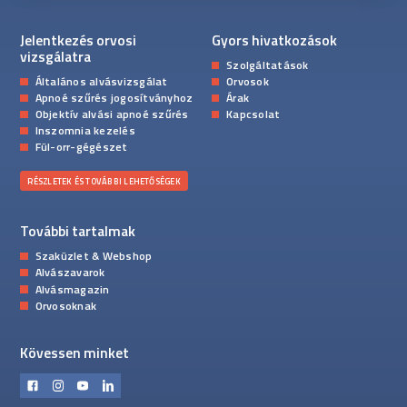
Jelentkezés orvosi
Gyors hivatkozások
vizsgálatra
Szolgáltatások
Általános alvásvizsgálat
Orvosok
Apnoé szűrés jogosítványhoz
Árak
Objektív alvási apnoé szűrés
Kapcsolat
Inszomnia kezelés
Fül-orr-gégészet
RÉSZLETEK ÉS TOVÁBBI LEHETŐSÉGEK
További tartalmak
Szaküzlet & Webshop
Alvászavarok
Alvásmagazin
Orvosoknak
Kövessen minket