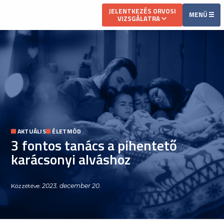
JELENTKEZÉS ORVOSI
MENÜ
VIZSGÁLATRA
AKTUÁLIS
ÉLETMÓD
3 fontos tanács a pihentető
karácsonyi alváshoz
2023. december 20.
Közzétéve: