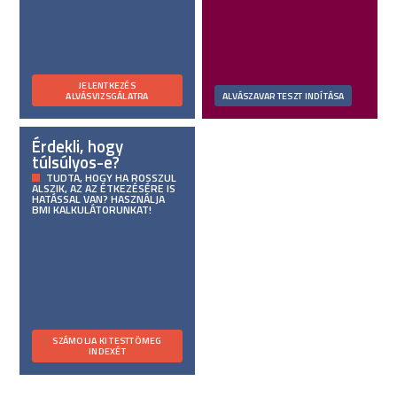
JELENTKEZÉS
ALVÁSVIZSGÁLATRA
ALVÁSZAVAR TESZT INDÍTÁSA
Érdekli, hogy
túlsúlyos-e?
TUDTA, HOGY HA ROSSZUL
ALSZIK, AZ AZ ÉTKEZÉSÉRE IS
HATÁSSAL VAN? HASZNÁLJA
BMI KALKULÁTORUNKAT!
SZÁMOLJA KI TESTTÖMEG
INDEXÉT