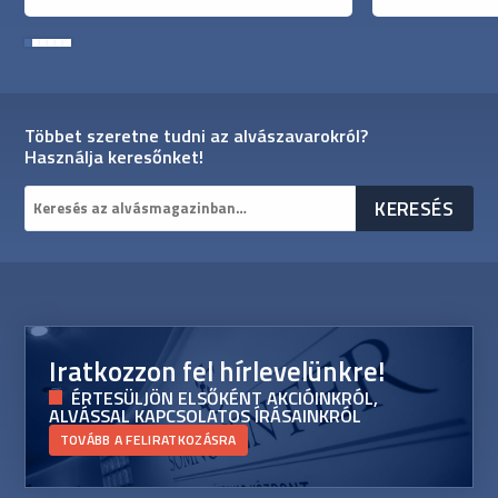
1
2
3
4
5
6
Többet szeretne tudni az alvászavarokról?
Használja keresőnket!
Iratkozzon fel hírlevelünkre!
ÉRTESÜLJÖN ELSŐKÉNT AKCIÓINKRÓL,
ALVÁSSAL KAPCSOLATOS ÍRÁSAINKRÓL
TOVÁBB A FELIRATKOZÁSRA