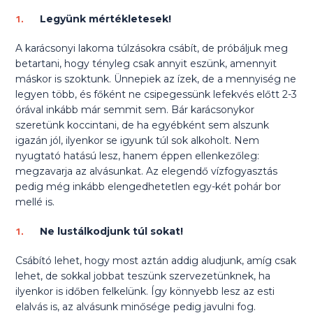
Legyünk mértékletesek!
A karácsonyi lakoma túlzásokra csábít, de próbáljuk meg
betartani, hogy tényleg csak annyit eszünk, amennyit
máskor is szoktunk. Ünnepiek az ízek, de a mennyiség ne
legyen több, és főként ne csipegessünk lefekvés előtt 2-3
órával inkább már semmit sem. Bár karácsonykor
szeretünk koccintani, de ha egyébként sem alszunk
igazán jól, ilyenkor se igyunk túl sok alkoholt. Nem
nyugtató hatású lesz, hanem éppen ellenkezőleg:
megzavarja az alvásunkat. Az elegendő vízfogyasztás
pedig még inkább elengedhetetlen egy-két pohár bor
mellé is.
Ne lustálkodjunk túl sokat!
Csábító lehet, hogy most aztán addig aludjunk, amíg csak
lehet, de sokkal jobbat teszünk szervezetünknek, ha
ilyenkor is időben felkelünk. Így könnyebb lesz az esti
elalvás is, az alvásunk minősége pedig javulni fog.