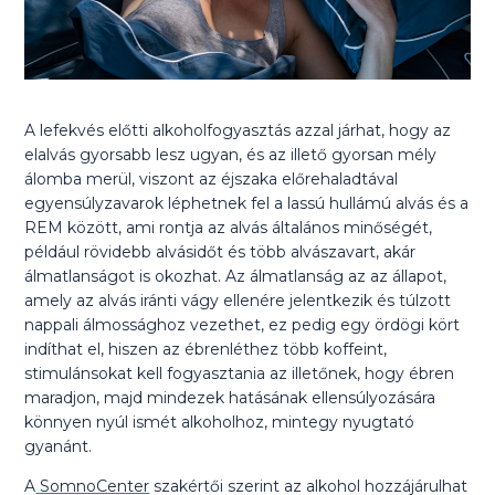
A lefekvés előtti alkoholfogyasztás azzal járhat, hogy az
elalvás gyorsabb lesz ugyan, és az illető gyorsan mély
álomba merül, viszont az éjszaka előrehaladtával
egyensúlyzavarok léphetnek fel a lassú hullámú alvás és a
REM között, ami rontja az alvás általános minőségét,
például rövidebb alvásidőt és több alvászavart, akár
álmatlanságot is okozhat. Az álmatlanság az az állapot,
amely az alvás iránti vágy ellenére jelentkezik és túlzott
nappali álmossághoz vezethet, ez pedig egy ördögi kört
indíthat el, hiszen az ébrenléthez több koffeint,
stimulánsokat kell fogyasztania az illetőnek, hogy ébren
maradjon, majd mindezek hatásának ellensúlyozására
könnyen nyúl ismét alkoholhoz, mintegy nyugtató
gyanánt.
A
SomnoCenter
szakértői szerint az alkohol hozzájárulhat