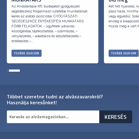
Az Alvásterápia Kft. budapesti gyógyászati
Két hét nyaralás, n
segédeszköz forgalmazó üzletébe munkatársat
jössz haza, mintha
keres az alábbi pozícióba: GYÓGYÁSZATI
vagy egyedül. Soka
SEGÉDESZKÖZ ÉRTÉKESÍTÉSI MUNKATÁRS
elvileg a kikapcso
FŐBB FELADATOK: – ügyfelek udvarias
hozza meg a várt fe
kiszolgálása, tájékoztatása, – számlázás, –
vénykezelés, – adatbázis és készletkezelés –
értékesítés –…
TOVÁBB OLVASOM
TOVÁBB OLVASOM
1
2
3
4
5
6
Többet szeretne tudni az alvászavarokról?
Használja keresőnket!