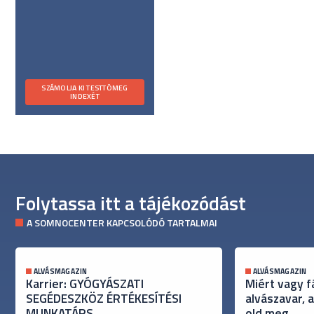
SZÁMOLJA KI TESTTÖMEG
INDEXÉT
Folytassa itt a tájékozódást
A SOMNOCENTER KAPCSOLÓDÓ TARTALMAI
ALVÁSMAGAZIN
ALVÁSMAGAZIN
Karrier: GYÓGYÁSZATI
Miért vagy f
SEGÉDESZKÖZ ÉRTÉKESÍTÉSI
alvászavar, 
MUNKATÁRS
old meg