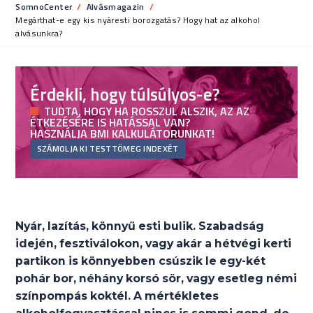
SomnoCenter
Alvásmagazin
Current:
Megárthat-e egy kis nyáresti borozgatás? Hogy hat az alkohol
alvásunkra?
Érdekli, hogy túlsúlyos-e?
TUDTA, HOGY HA ROSSZUL ALSZIK, AZ AZ
ÉTKEZÉSÉRE IS HATÁSSAL VAN?
HASZNÁLJA BMI KALKULÁTORUNKAT!
SZÁMOLJA KI TESTTÖMEG INDEXÉT
Nyár, lazítás, könnyű esti bulik. Szabadság
idején, fesztiválokon, vagy akár a hétvégi kerti
partikon is könnyebben csúszik le egy-két
pohár bor, néhány korsó sör, vagy esetleg némi
színpompás koktél. A mértékletes