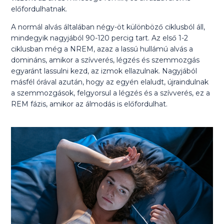
előfordulhatnak.
A normál alvás általában négy-öt különböző ciklusból áll,
mindegyik nagyjából 90-120 percig tart. Az első 1-2
ciklusban még a NREM, azaz a lassú hullámú alvás a
domináns, amikor a szívverés, légzés és szemmozgás
egyaránt lassulni kezd, az izmok ellazulnak. Nagyjából
másfél órával azután, hogy az egyén elaludt, újraindulnak
a szemmozgások, felgyorsul a légzés és a szívverés, ez a
REM fázis, amikor az álmodás is előfordulhat.