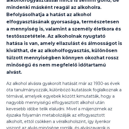
alkoholfogyasztással nincs is semmi gond, de
mindenki másként reagál az alkoholra.
Befolyásolhatja a hatást az alkohol
elfogyasztásának gyorsasága, természetesen
a mennyiség is, valamint a személy életkora és
testösszetétele. Az alkoholnak nyugtató
hatása is van, amely ellazulást és álmosságot is
kiválthat, de az alkoholfogyasztás, különösen
túlzott mennyiségben könnyen okozhat rossz
minőségű és nem megfelelő időtartamú
alvást.
Az alkohol alvásra gyakorolt hatását már az 1930-as évek
óta tanulmányozzák, különböző kutatások foglalkoznak a
témával, amelyek egyebek között kimutatták, hogy a
nagyobb mennyiségű elfogyasztott alkohol után
kevesebb időbe telik elaludni. Mivel a májenzimek az
éjszaka folyamán metabolizálják az elfogyasztott
alkoholt, ettől csökken a véralkoholszint, így ilyenkor
viszont az alvás minősége romlik, és alvászavarok is