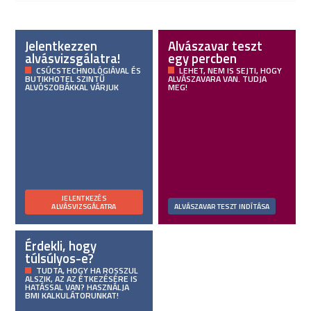
Jelentkezzen
Alvászavar teszt
alvásvizsgálatra!
egy percben
CSÚCSTECHNOLÓGIÁVAL ÉS
LEHET, NEM IS SEJTI, HOGY
BUTIKHOTEL SZINTŰ
ALVÁSZAVARA VAN. TUDJA
ALVÓSZOBÁKKAL VÁRJUK
MEG!
JELENTKEZÉS
ALVÁSVIZSGÁLATRA
ALVÁSZAVAR TESZT INDÍTÁSA
Érdekli, hogy
túlsúlyos-e?
TUDTA, HOGY HA ROSSZUL
ALSZIK, AZ AZ ÉTKEZÉSÉRE IS
HATÁSSAL VAN? HASZNÁLJA
BMI KALKULÁTORUNKAT!