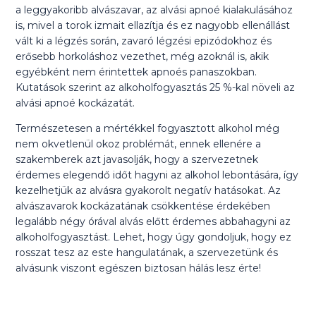
a leggyakoribb alvászavar, az alvási apnoé kialakulásához
is, mivel a torok izmait ellazítja és ez nagyobb ellenállást
vált ki a légzés során, zavaró légzési epizódokhoz és
erősebb horkoláshoz vezethet, még azoknál is, akik
egyébként nem érintettek apnoés panaszokban.
Kutatások szerint az alkoholfogyasztás 25 %-kal növeli az
alvási apnoé kockázatát.
Természetesen a mértékkel fogyasztott alkohol még
nem okvetlenül okoz problémát, ennek ellenére a
szakemberek azt javasolják, hogy a szervezetnek
érdemes elegendő időt hagyni az alkohol lebontására, így
kezelhetjük az alvásra gyakorolt negatív hatásokat. Az
alvászavarok kockázatának csökkentése érdekében
legalább négy órával alvás előtt érdemes abbahagyni az
alkoholfogyasztást. Lehet, hogy úgy gondoljuk, hogy ez
rosszat tesz az este hangulatának, a szervezetünk és
alvásunk viszont egészen biztosan hálás lesz érte!