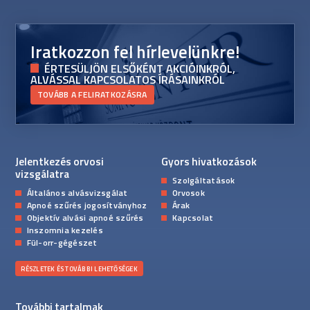
Iratkozzon fel hírlevelünkre!
ÉRTESÜLJÖN ELSŐKÉNT AKCIÓINKRÓL,
ALVÁSSAL KAPCSOLATOS ÍRÁSAINKRÓL
TOVÁBB A FELIRATKOZÁSRA
Jelentkezés orvosi
Gyors hivatkozások
vizsgálatra
Szolgáltatások
Általános alvásvizsgálat
Orvosok
Apnoé szűrés jogosítványhoz
Árak
Objektív alvási apnoé szűrés
Kapcsolat
Inszomnia kezelés
Fül-orr-gégészet
RÉSZLETEK ÉS TOVÁBBI LEHETŐSÉGEK
További tartalmak