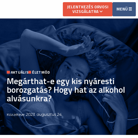
JELENTKEZÉS ORVOSI
MENÜ
VIZSGÁLATRA
AKTUÁLIS
ÉLETMÓD
Megárthat-e egy kis nyáresti
borozgatás? Hogy hat az alkohol
alvásunkra?
2023. augusztus 24.
Közzétéve: