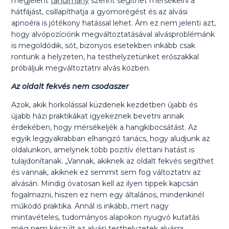
megjelent
tanulmány
szerint segíthet mérsékelni a
hátfájást, csillapíthatja a gyomorégést és az alvási
apnoéra is jótékony hatással lehet. Ám ez nem jelenti azt,
hogy alvópozíciónk megváltoztatásával alvásproblémánk
is megoldódik, sőt, bizonyos esetekben inkább csak
rontunk a helyzeten, ha testhelyzetünket erőszakkal
próbáljuk megváltoztatni alvás közben.
Az oldalt fekvés nem csodaszer
Azok, akik horkolással küzdenek kezdetben újabb és
újabb házi praktikákat igyekeznek bevetni annak
érdekében, hogy mérsékeljék a hangkibocsátást. Az
egyik leggyakrabban elhangzó tanács, hogy aludjunk az
oldalunkon, amelynek több pozitív élettani hatást is
tulajdonítanak. „Vannak, akiknek az oldalt fekvés segíthet
és vannak, akiknek ez semmit sem fog változtatni az
alvásán. Mindig óvatosan kell az ilyen tippek kapcsán
fogalmazni, hiszen ez nem egy általános, mindenkinél
működő praktika. Annál is inkább, mert nagy
mintavételes, tudományos alapokon nyugvó kutatás
még nem készült az alvási testhelyzetek alvásra