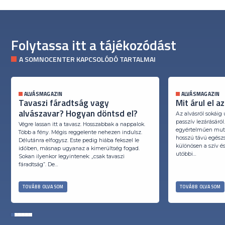
Folytassa itt a tájékozódást
A SOMNOCENTER KAPCSOLÓDÓ TARTALMAI
ALVÁSMAGAZIN
ALVÁSMAGAZIN
Tavaszi fáradtság vagy
Mit árul el a
alvászavar? Hogyan döntsd el?
Az alvásról sokáig
passzív lezárásáró
Végre lassan itt a tavasz. Hosszabbak a nappalok.
egyértelműen mutat
Több a fény. Mégis reggelente nehezen indulsz.
hosszú távú egész
Délutánra elfogysz. Este pedig hiába fekszel le
különösen a szív és
időben, másnap ugyanaz a kimerültség fogad.
utóbbi…
Sokan ilyenkor legyintenek: „csak tavaszi
fáradtság”. De…
TOVÁBB OLVASOM
TOVÁBB OLVASOM
1
2
3
4
5
6