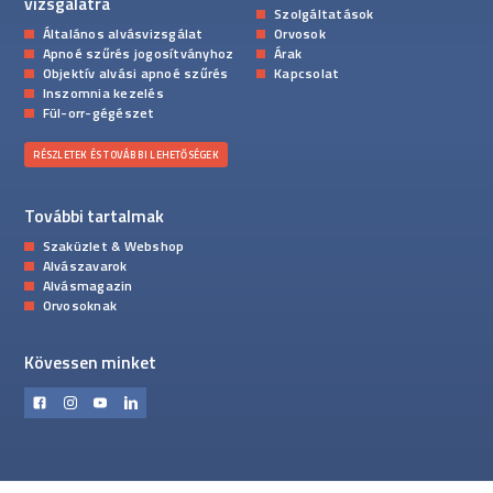
vizsgálatra
Szolgáltatások
Általános alvásvizsgálat
Orvosok
Apnoé szűrés jogosítványhoz
Árak
Objektív alvási apnoé szűrés
Kapcsolat
Inszomnia kezelés
Fül-orr-gégészet
RÉSZLETEK ÉS TOVÁBBI LEHETŐSÉGEK
További tartalmak
Szaküzlet & Webshop
Alvászavarok
Alvásmagazin
Orvosoknak
Kövessen minket