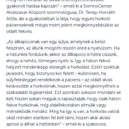
gyakorolt hatása kapcsán” – emeli ki a SomnoCenter
Alvászavar Központ szomnológusa, Dr. Terray-Horváth
Attila, aki a gyakorlatban is látja, hogy egyes horkoló
pácienseknek mégis miért jelent megkönnyebbülést az
oldalt fekvés.
„Az állkapocsnak van egy súlya, amelynek a belső
felszínén, az állunk mögötti részén ered a nyelvizom. Ha
a hátunkra fordulunk, akkor az állkapocs is hátra csúszik,
ahogy a nehéz, tömeges nyelv is. Így a háton fekvő
helyzet mindenképp elősegíti a horkolást. Ezért szoktuk
javasolni, hogy bizonyos kor felett – különösen, ha
súlyfelesleggel rendelkezik a páciens – az oldalt alvás
kedvezőbb a horkolónak, hiszen azzal megkönnyítheti a
szabadabb légáramlást. Ezt azonban sokszor mondani se
kell, hiszen sokan maguk is tapasztalják, hogy csak háton
fekve horkolnak, míg oldalfekvésben elmúlik vagy
mérséklődik mindez. Még ha így is van, a horkolás valódi
okát minden esetben fel kell tárni, hiszen akár alvási
apnoe is állhat a háttérben” – emeli ki a szakorvos.