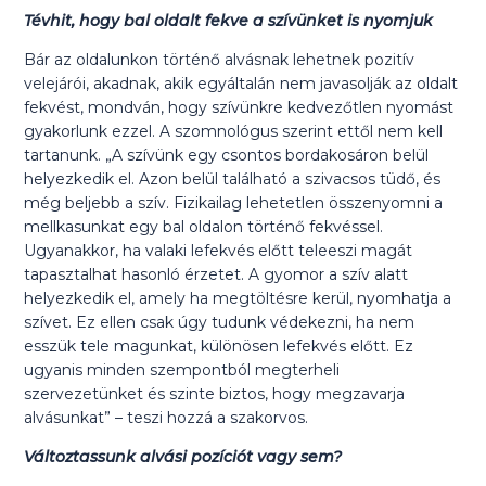
Tévhit, hogy bal oldalt fekve a szívünket is nyomjuk
Bár az oldalunkon történő alvásnak lehetnek pozitív
velejárói, akadnak, akik egyáltalán nem javasolják az oldalt
fekvést, mondván, hogy szívünkre kedvezőtlen nyomást
gyakorlunk ezzel. A szomnológus szerint ettől nem kell
tartanunk. „A szívünk egy csontos bordakosáron belül
helyezkedik el. Azon belül található a szivacsos tüdő, és
még beljebb a szív. Fizikailag lehetetlen összenyomni a
mellkasunkat egy bal oldalon történő fekvéssel.
Ugyanakkor, ha valaki lefekvés előtt teleeszi magát
tapasztalhat hasonló érzetet. A gyomor a szív alatt
helyezkedik el, amely ha megtöltésre kerül, nyomhatja a
szívet. Ez ellen csak úgy tudunk védekezni, ha nem
esszük tele magunkat, különösen lefekvés előtt. Ez
ugyanis minden szempontból megterheli
szervezetünket és szinte biztos, hogy megzavarja
alvásunkat” – teszi hozzá a szakorvos.
Változtassunk alvási pozíciót vagy sem?