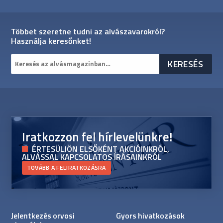
Többet szeretne tudni az alvászavarokról?
Használja keresőnket!
Iratkozzon fel hírlevelünkre!
ÉRTESÜLJÖN ELSŐKÉNT AKCIÓINKRÓL,
ALVÁSSAL KAPCSOLATOS ÍRÁSAINKRÓL
TOVÁBB A FELIRATKOZÁSRA
Jelentkezés orvosi
Gyors hivatkozások