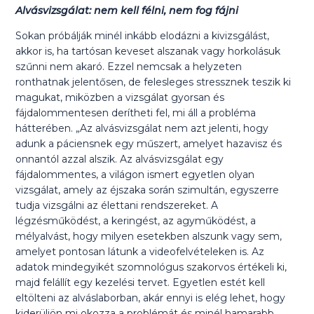
Alvásvizsgálat: nem kell félni, nem fog fájni
Sokan próbálják minél inkább elodázni a kivizsgálást,
akkor is, ha tartósan keveset alszanak vagy horkolásuk
szűnni nem akaró. Ezzel nemcsak a helyzeten
ronthatnak jelentősen, de felesleges stressznek teszik ki
magukat, miközben a vizsgálat gyorsan és
fájdalommentesen derítheti fel, mi áll a probléma
hátterében. „Az alvásvizsgálat nem azt jelenti, hogy
adunk a páciensnek egy műszert, amelyet hazavisz és
onnantól azzal alszik. Az alvásvizsgálat egy
fájdalommentes, a világon ismert egyetlen olyan
vizsgálat, amely az éjszaka során szimultán, egyszerre
tudja vizsgálni az élettani rendszereket. A
légzésműködést, a keringést, az agyműködést, a
mélyalvást, hogy milyen esetekben alszunk vagy sem,
amelyet pontosan látunk a videofelvételeken is. Az
adatok mindegyikét szomnológus szakorvos értékeli ki,
majd felállít egy kezelési tervet. Egyetlen estét kell
eltölteni az alváslaborban, akár ennyi is elég lehet, hogy
kiderüljön mi okozza a problémát és minél hamarabb