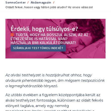
SomnoCenter
Alvásmagazin
Current:
Oldalt fekve, hason vagy háton jobb aludni? Az orvos válaszol
Érdekli, hogy túlsúlyos-e?
TUDTA, HOGY HA ROSSZUL ALSZIK, AZ AZ
ÉTKEZÉSÉRE IS HATÁSSAL VAN?
HASZNÁLJA BMI KALKULÁTORUNKAT!
SZÁMOLJA KI TESTTÖMEG INDEXÉT
Az alvási testhelyzet is hozzájárulhat ahhoz, hogy
alvásunk pihentetőbb legyen, ám mégsem testpozíciónk
a legmeghatározóbb tényező.
Az utóbbi években a figyelem középpontjába került az
alvási testhelyzet fontossága, különösen az oldalt fekvés
előnyeit taglalva, amely egy nemrég