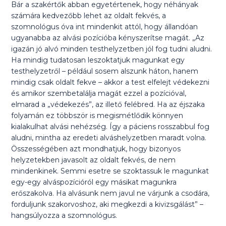
Bár a szakértők abban egyetértenek, hogy néhányak
számára kedvezőbb lehet az oldalt fekvés, a
szomnológus óva int mindenkit attól, hogy állandóan
ugyanabba az alvási pozícióba kényszerítse magát. „Az
igazán jó alvó minden testhelyzetben jól fog tudni aludni.
Ha mindig tudatosan leszoktatjuk magunkat egy
testhelyzetről – például sosem alszunk háton, hanem
mindig csak oldalt fekve – akkor a test elfelejt védekezni
és amikor szembetalálja magát ezzel a pozícióval,
elmarad a „védekezés”, az illető felébred. Ha az éjszaka
folyamán ez többször is megismétlődik könnyen
kialakulhat alvási nehézség. Így a páciens rosszabbul fog
aludni, mintha az eredeti alváshelyzetben maradt volna.
Összességében azt mondhatjuk, hogy bizonyos
helyzetekben javasolt az oldalt fekvés, de nem
mindenkinek. Semmi esetre se szoktassuk le magunkat
egy-egy alváspozícióról egy másikat magunkra
erőszakolva. Ha alvásunk nem javul ne várjunk a csodára,
forduljunk szakorvoshoz, aki megkezdi a kivizsgálást” –
hangsúlyozza a szomnológus.