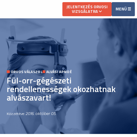
JELENTKEZÉS ORVOSI
MENÜ
VIZSGÁLATRA
ORVOS VÁLASZOL
ALVÁSI APNOÉ
Fül-orr-gégészeti
rendellenességek okozhatnak
alvászavart!
2016. október 05.
Közzétéve: