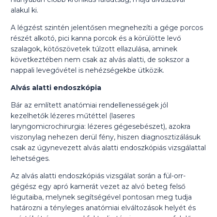
alakul ki.
A légzést szintén jelentősen megnehezíti a gége porcos
részét alkotó, pici kanna porcok és a körülötte levő
szalagok, kötőszövetek túlzott ellazulása, aminek
következtében nem csak az alvás alatti, de sokszor a
nappali levegővétel is nehézségekbe ütközik.
Alvás alatti endoszkópia
Bár az említett anatómiai rendellenességek jól
kezelhetők lézeres műtéttel (laseres
laryngomicrochirurgia: lézeres gégesebészet), azokra
viszonylag nehezen derül fény, hiszen diagnosztizálásuk
csak az úgynevezett alvás alatti endoszkópiás vizsgálattal
lehetséges.
Az alvás alatti endoszkópiás vizsgálat során a fül-orr-
gégész egy apró kamerát vezet az alvó beteg felső
légutaiba, melynek segítségével pontosan meg tudja
határozni a tényleges anatómiai elváltozások helyét és