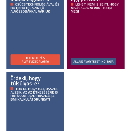
CSÚCSTECHNOLÓGIÁVAL ÉS
LEHET, NEM IS SEJTI, HOGY
BUTIKHOTEL SZINTŰ
ALVÁSZAVARA VAN. TUDJA
ALVÓSZOBÁKKAL VÁRJUK
MEG!
JELENTKEZÉS
ALVÁSVIZSGÁLATRA
ALVÁSZAVAR TESZT INDÍTÁSA
Érdekli, hogy
túlsúlyos-e?
TUDTA, HOGY HA ROSSZUL
ALSZIK, AZ AZ ÉTKEZÉSÉRE IS
HATÁSSAL VAN? HASZNÁLJA
BMI KALKULÁTORUNKAT!