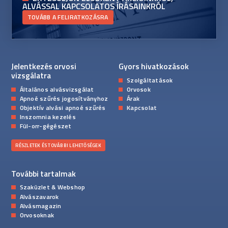
ALVÁSSAL KAPCSOLATOS ÍRÁSAINKRÓL
TOVÁBB A FELIRATKOZÁSRA
Jelentkezés orvosi
Gyors hivatkozások
vizsgálatra
Szolgáltatások
Általános alvásvizsgálat
Orvosok
Apnoé szűrés jogosítványhoz
Árak
Objektív alvási apnoé szűrés
Kapcsolat
Inszomnia kezelés
Fül-orr-gégészet
RÉSZLETEK ÉS TOVÁBBI LEHETŐSÉGEK
További tartalmak
Szaküzlet & Webshop
Alvászavarok
Alvásmagazin
Orvosoknak