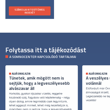
SZÁMOLJA KI TESTTÖMEG
INDEXÉT
Folytassa itt a tájékozódást
A SOMNOCENTER KAPCSOLÓDÓ TARTALMAI
ALVÁSMAGAZIN
ALVÁSMAGAZIN
Tünetek, amik mögött nem is
A veszélyes ú
sejtjük, hogy a legveszélyesebb
volánnál
alvászavar áll
Előfordult már Ön
álmosságot érzett,
Horkolás, gyakori éjszakai vizelés, reggelre
Legközelebb ne teg
kiszáradó száj, fogyásra való képtelenség – négy
vezetés!
olyan dolog, amire leginkább csak legyintünk,
lehet aggaszt minket, lehet még kezeltetjük is,
miközben nem is sejtjük, hogy a legveszélyesebb