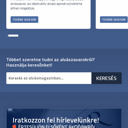
alvászavar, az obstruktív alvási apnoé szindróma
állhat mögöttük.
TOVÁBB OLVASOM
TOVÁBB OLVASOM
1
2
3
4
5
6
Többet szeretne tudni az alvászavarokról?
Használja keresőnket!
Iratkozzon fel hírlevelünkre!
ÉRTESÜLJÖN ELSŐKÉNT AKCIÓINKRÓL,