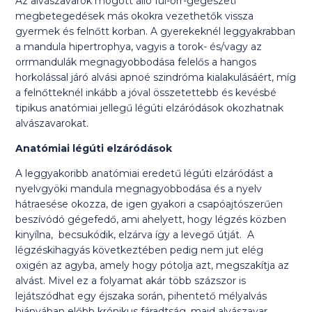
Az alvászavarok mögött álló fül-orr-gégészeti
megbetegedések más okokra vezethetők vissza
gyermek és felnőtt korban. A gyerekeknél leggyakrabban
a mandula hipertrophya, vagyis a torok- és/vagy az
orrmandulák megnagyobbodása felelős a hangos
horkolással járó alvási apnoé szindróma kialakulásáért, míg
a felnőtteknél inkább a jóval összetettebb és kevésbé
tipikus anatómiai jellegű légúti elzáródások okozhatnak
alvászavarokat.
Anatómiai légúti elzáródások
A leggyakoribb anatómiai eredetű légúti elzáródást a
nyelvgyöki mandula megnagyobbodása és a nyelv
hátraesése okozza, de igen gyakori a csapóajtószerűen
beszívódó gégefedő, ami ahelyett, hogy légzés közben
kinyílna, becsukódik, elzárva így a levegő útját. A
légzéskihagyás következtében pedig nem jut elég
oxigén az agyba, amely hogy pótolja azt, megszakítja az
alvást. Mivel ez a folyamat akár több százszor is
lejátszódhat egy éjszaka során, pihentető mélyalvás
hiányában előbb krónikus fáradtság, majd alvászavar