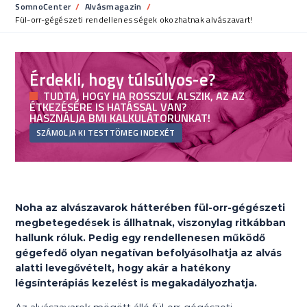
SomnoCenter
Alvásmagazin
Current:
Fül-orr-gégészeti rendellenességek okozhatnak alvászavart!
Érdekli, hogy túlsúlyos-e?
TUDTA, HOGY HA ROSSZUL ALSZIK, AZ AZ
ÉTKEZÉSÉRE IS HATÁSSAL VAN?
HASZNÁLJA BMI KALKULÁTORUNKAT!
SZÁMOLJA KI TESTTÖMEG INDEXÉT
Noha az alvászavarok hátterében fül-orr-gégészeti
megbetegedések is állhatnak, viszonylag ritkábban
hallunk róluk. Pedig egy rendellenesen működő
gégefedő olyan negatívan befolyásolhatja az alvás
alatti levegővételt, hogy akár a hatékony
légsínterápiás kezelést is megakadályozhatja.