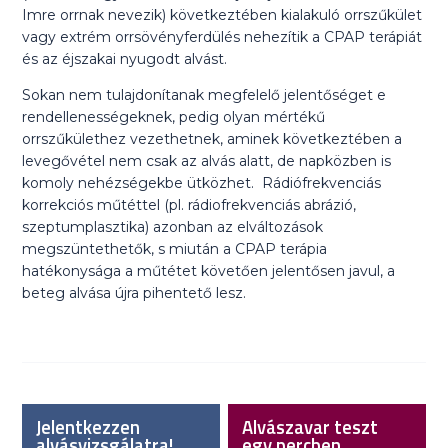
Imre orrnak nevezik) következtében kialakuló orrszűkület
vagy extrém orrsövényferdülés nehezítik a CPAP terápiát
és az éjszakai nyugodt alvást.
Sokan nem tulajdonítanak megfelelő jelentőséget e
rendellenességeknek, pedig olyan mértékű
orrszűkülethez vezethetnek, aminek következtében a
levegővétel nem csak az alvás alatt, de napközben is
komoly nehézségekbe ütközhet. Rádiófrekvenciás
korrekciós műtéttel (pl. rádiofrekvenciás abrázió,
szeptumplasztika) azonban az elváltozások
megszüntethetők, s miután a CPAP terápia
hatékonysága a műtétet követően jelentősen javul, a
beteg alvása újra pihentető lesz.
Jelentkezzen
Alvászavar teszt
alvásvizsgálatra!
egy percben