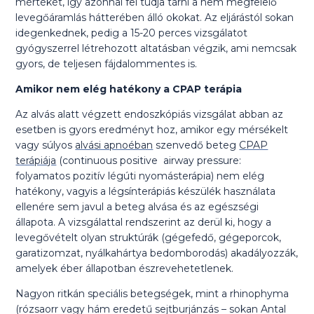
mértékét, így azonnal fel tudja tárni a nem megfelelő
levegőáramlás hátterében álló okokat. Az eljárástól sokan
idegenkednek, pedig a 15-20 perces vizsgálatot
gyógyszerrel létrehozott altatásban végzik, ami nemcsak
gyors, de teljesen fájdalommentes is.
Amikor nem elég hatékony a CPAP terápia
Az alvás alatt végzett endoszkópiás vizsgálat abban az
esetben is gyors eredményt hoz, amikor egy mérsékelt
vagy súlyos
alvási apnoéban
szenvedő beteg
CPAP
terápiája
(continuous positive airway pressure:
folyamatos pozitív légúti nyomásterápia) nem elég
hatékony, vagyis a légsínterápiás készülék használata
ellenére sem javul a beteg alvása és az egészségi
állapota. A vizsgálattal rendszerint az derül ki, hogy a
levegővételt olyan struktúrák (gégefedő, gégeporcok,
garatizomzat, nyálkahártya bedomborodás) akadályozzák,
amelyek éber állapotban észrevehetetlenek.
Nagyon ritkán speciális betegségek, mint a rhinophyma
(rózsaorr vagy hám eredetű sejtburjánzás – sokan Antal