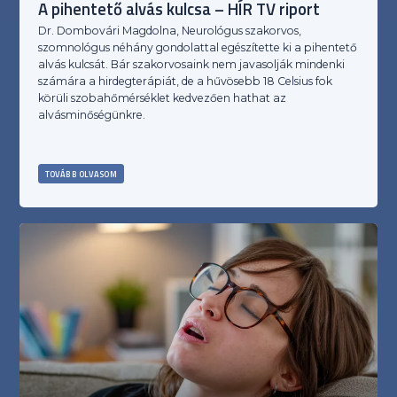
A pihentető alvás kulcsa – HÍR TV riport
Dr. Dombovári Magdolna, Neurológus szakorvos,
szomnológus néhány gondolattal egészítette ki a pihentető
alvás kulcsát. Bár szakorvosaink nem javasolják mindenki
számára a hirdegterápiát, de a hűvösebb 18 Celsius fok
körüli szobahőmérséklet kedvezően hathat az
alvásminőségünkre.
TOVÁBB OLVASOM