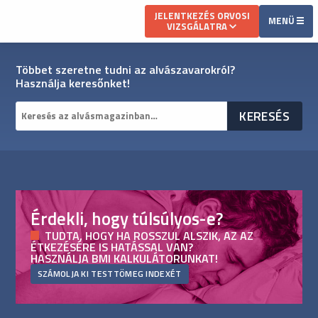
JELENTKEZÉS ORVOSI
MENÜ
VIZSGÁLATRA
Többet szeretne tudni az alvászavarokról?
Használja keresőnket!
Érdekli, hogy túlsúlyos-e?
TUDTA, HOGY HA ROSSZUL ALSZIK, AZ AZ
ÉTKEZÉSÉRE IS HATÁSSAL VAN?
HASZNÁLJA BMI KALKULÁTORUNKAT!
SZÁMOLJA KI TESTTÖMEG INDEXÉT