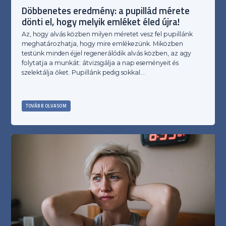
Döbbenetes eredmény: a pupillád mérete
dönti el, hogy melyik emléket éled újra!
Az, hogy alvás közben milyen méretet vesz fel pupillánk
meghatározhatja, hogy mire emlékezünk. Miközben
testünk minden éjjel regenerálódik alvás közben, az agy
folytatja a munkát: átvizsgálja a nap eseményeit és
szelektálja őket. Pupillánk pedig sokkal…
TOVÁBB OLVASOM