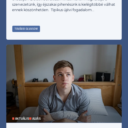
szervezetünk, így éjszakai pihenésünk is kielégítőbbé válhat
ennek köszönhetően. Tipikus újévi fogadalom…
TOVÁBB OLVASOM
AKTUÁLIS
ALVÁS