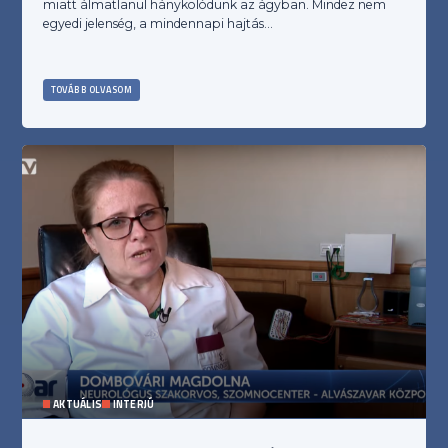
miatt álmatlanul hánykolódunk az ágyban. Mindez nem
egyedi jelenség, a mindennapi hajtás…
TOVÁBB OLVASOM
AKTUÁLIS
INTERJÚ