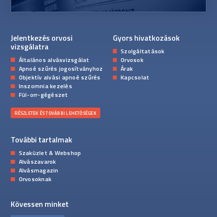
Jelentkezés orvosi
Gyors hivatkozások
vizsgálatra
Szolgáltatások
Általános alvásvizsgálat
Orvosok
Apnoé szűrés jogosítványhoz
Árak
Objektív alvási apnoé szűrés
Kapcsolat
Inszomnia kezelés
Fül-orr-gégészet
RÉSZLETEK ÉS TOVÁBBI LEHETŐSÉGEK
További tartalmak
Szaküzlet & Webshop
Alvászavarok
Alvásmagazin
Orvosoknak
Kövessen minket