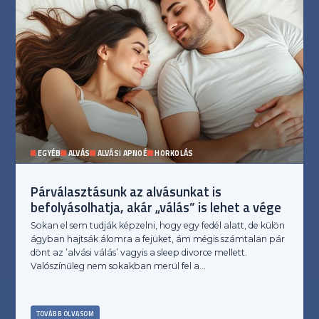
EGYÉB
ALVÁS
ALVÁSI APNOÉ
HORKOLÁS
Párválasztásunk az alvásunkat is
befolyásolhatja, akár „válás” is lehet a vége
Sokan el sem tudják képzelni, hogy egy fedél alatt, de külön
ágyban hajtsák álomra a fejüket, ám mégis számtalan pár
dönt az ’alvási válás’ vagyis a sleep divorce mellett.
Valószínűleg nem sokakban merül fel a…
TOVÁBB OLVASOM