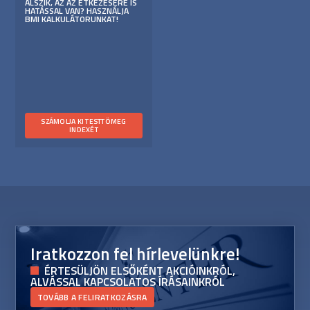
ALSZIK, AZ AZ ÉTKEZÉSÉRE IS
HATÁSSAL VAN? HASZNÁLJA
BMI KALKULÁTORUNKAT!
SZÁMOLJA KI TESTTÖMEG
INDEXÉT
Iratkozzon fel hírlevelünkre!
ÉRTESÜLJÖN ELSŐKÉNT AKCIÓINKRÓL,
ALVÁSSAL KAPCSOLATOS ÍRÁSAINKRÓL
TOVÁBB A FELIRATKOZÁSRA