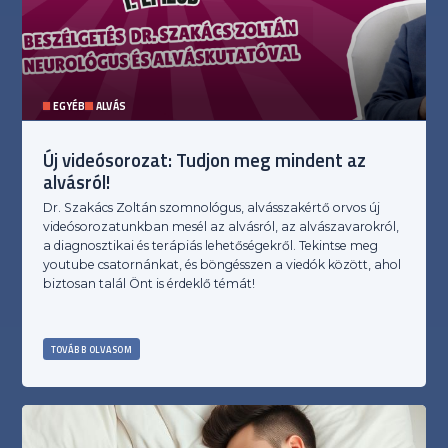
EGYÉB
ALVÁS
Új videósorozat: Tudjon meg mindent az
alvásról!
Dr. Szakács Zoltán szomnológus, alvásszakértő orvos új
videósorozatunkban mesél az alvásról, az alvászavarokról,
a diagnosztikai és terápiás lehetőségekről. Tekintse meg
youtube csatornánkat, és böngésszen a viedók között, ahol
biztosan talál Önt is érdeklő témát!
TOVÁBB OLVASOM