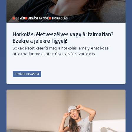
EGYÉB
ALVÁSI APNOÉ
HORKOLÁS
Horkolás: életveszélyes vagy ártalmatlan?
Ezekre a jelekre figyelj!
Sokak életét keseríti meg a horkolás, amely lehet közel
ártalmatlan, de akár a súlyos alvászavar jele is.
TOVÁBB OLVASOM