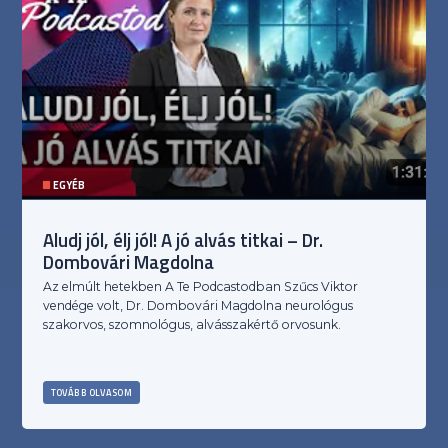
EGYÉB
Aludj jól, élj jól! A jó alvás titkai – Dr.
Dombovári Magdolna
Az elmúlt hetekben A Te Podcastodban Szűcs Viktor
vendége volt, Dr. Dombovári Magdolna neurológus
szakorvos, szomnológus, alvásszakértő orvosunk.
TOVÁBB OLVASOM