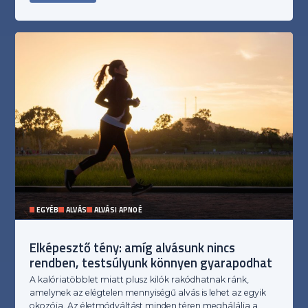
EGYÉB
ALVÁS
ALVÁSI APNOÉ
Elképesztő tény: amíg alvásunk nincs
rendben, testsúlyunk könnyen gyarapodhat
A kalóriatöbblet miatt plusz kilók rakódhatnak ránk,
amelynek az elégtelen mennyiségű alvás is lehet az egyik
okozója. Az életmódváltást minden téren meghálálja a