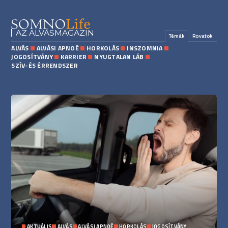
AZ ALVÁSMAGAZIN
Témák
Rovatok
ALVÁS
ALVÁSI APNOÉ
HORKOLÁS
INSZOMNIA
JOGOSÍTVÁNY
KARRIER
NYUGTALAN LÁB
SZÍV-ÉS ÉRRENDSZER
AKTUÁLIS
ALVÁS
ALVÁSI APNOÉ
HORKOLÁS
JOGOSÍTVÁNY