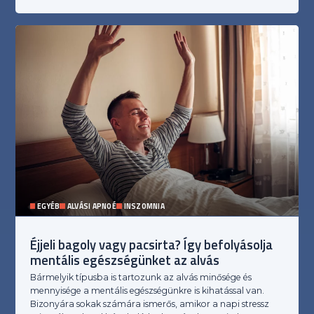
EGYÉB
ALVÁSI APNOÉ
INSZOMNIA
Éjjeli bagoly vagy pacsirta? Így befolyásolja
mentális egészségünket az alvás
Bármelyik típusba is tartozunk az alvás minősége és
mennyisége a mentális egészségünkre is kihatással van.
Bizonyára sokak számára ismerős, amikor a napi stressz