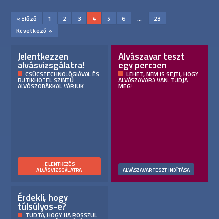
« Előző
1
2
3
4
5
6
…
23
Következő »
Jelentkezzen
Alvászavar teszt
alvásvizsgálatra!
egy percben
CSÚCSTECHNOLÓGIÁVAL ÉS
LEHET, NEM IS SEJTI, HOGY
BUTIKHOTEL SZINTŰ
ALVÁSZAVARA VAN. TUDJA
ALVÓSZOBÁKKAL VÁRJUK
MEG!
JELENTKEZÉS
ALVÁSVIZSGÁLATRA
ALVÁSZAVAR TESZT INDÍTÁSA
Érdekli, hogy
túlsúlyos-e?
TUDTA, HOGY HA ROSSZUL