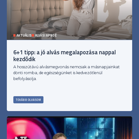
AKTUÁLIS
ALVÁSI APNOÉ
6+1 tipp: a jó alvás megalapozása nappal
kezdődik
A hosszútávú alvásmegvonás nemcsak a másnapjainkat
dönti romba, de egészségünket is kedvezőtlenül
befolyásolja.
TOVÁBB OLVASOM